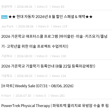
한양마켓
|
2026.08.06
|
Votes 0
|
Views 83
★★ 현대 자동차 2026년 8 월 할인 스페셜 & 혜택★★
New
Jay Park
|
2026.08.06
|
Votes 0
|
Views 119
2026 가온학교 애프터스쿨 프로그램 (바이올린·미술·키즈요가/줄넘
기·고학년을 위한 미술 프로젝트 수업까지!)
가온학교
|
2026.08.03
|
Votes 0
|
Views 130
2026 가온학교 가을학기 등록안내 (8월 22일 등록마감예정!)
가온학교
|
2026.08.03
|
Votes 0
|
Views 134
[H 마트] Weekly Sale (07/31 ~ 08/06, 2026)
H Mart
|
2026.07.30
|
Votes 0
|
Views 281
PowerTrek Physical Therapy | 파워트렉 물리치료 유방암 수술 후 림