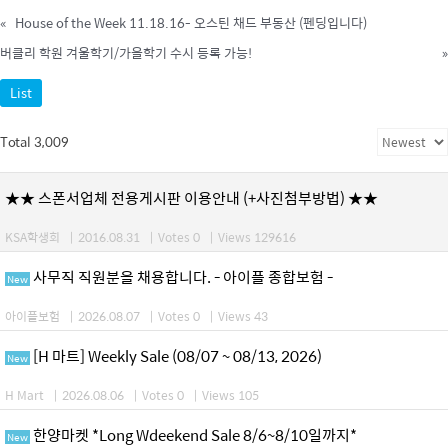
«
House of the Week 11.18.16- 오스틴 채드 부동산 (펜딩입니다)
버클리 학원 겨울학기/가을학기 수시 등록 가능!
»
List
Total 3,009
★★ 스폰서업체 전용게시판 이용안내 (+사진첨부방법) ★★
KSA학생회
|
2016.08.31
|
Votes 0
|
Views 129616
사무직 직원분을 채용합니다. - 아이플 종합보험 -
New
아이플보험
|
2026.08.07
|
Votes 0
|
Views 43
[H 마트] Weekly Sale (08/07 ~ 08/13, 2026)
New
H Mart
|
2026.08.06
|
Votes 0
|
Views 105
한양마켓 *Long Wdeekend Sale 8/6~8/10일까지*
New