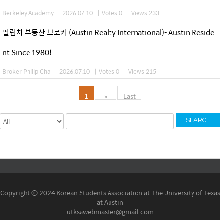
Berkeley Academy
|
2026.07.10
|
Votes 0
|
Views 233
필립차 부동산 브로커 (Austin Realty International)- Austin Reside
nt Since 1980!
Broker Philip Cha
|
2026.07.10
|
Votes 0
|
Views 215
1
»
Last
SEARCH
Copyright ⓒ 2024 Korean Students Association at The University of Texas
at Austin
utksawebmaster@gmail.com