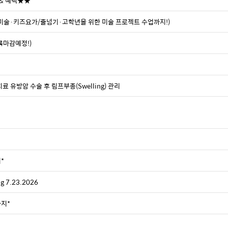
 & 혜택★★
·미술·키즈요가/줄넘기·고학년을 위한 미술 프로젝트 수업까지!)
록마감예정!)
물리치료 유방암 수술 후 림프부종(Swelling) 관리
지*
 7.23.2026
까지*