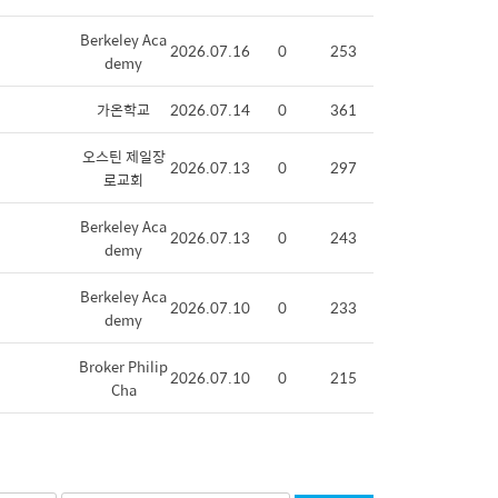
Berkeley Aca
2026.07.16
0
253
demy
가온학교
2026.07.14
0
361
오스틴 제일장
2026.07.13
0
297
로교회
Berkeley Aca
2026.07.13
0
243
demy
Berkeley Aca
2026.07.10
0
233
demy
Broker Philip
2026.07.10
0
215
Cha