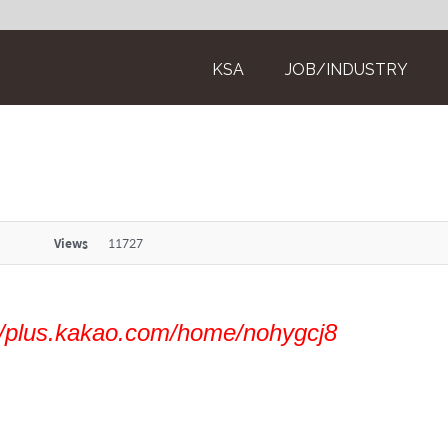
KSA
JOB/INDUSTRY
Views
11727
://plus.kakao.com/home/nohygcj8