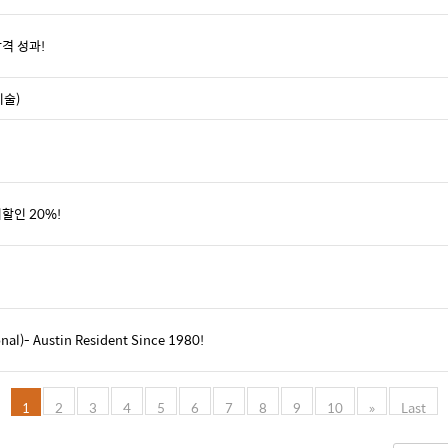
격 성과!
미술)
할인 20%!
l)- Austin Resident Since 1980!
1
2
3
4
5
6
7
8
9
10
»
Last