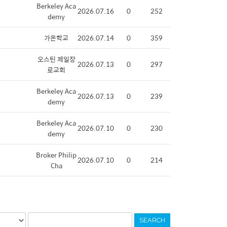
Berkeley Aca
2026.07.16
0
252
demy
가온학교
2026.07.14
0
359
오스틴 제일장
2026.07.13
0
297
로교회
Berkeley Aca
2026.07.13
0
239
demy
Berkeley Aca
2026.07.10
0
230
demy
Broker Philip
2026.07.10
0
214
Cha
SEARCH