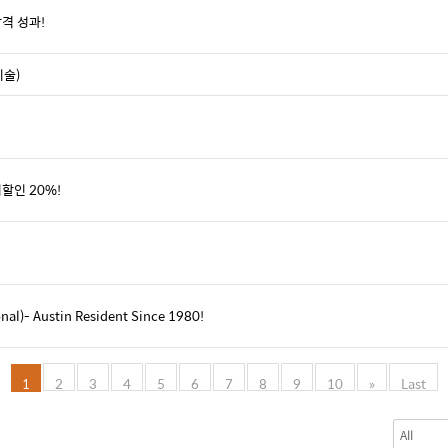
격 성과!
미술)
할인 20%!
l)- Austin Resident Since 1980!
1
2
3
4
5
6
7
8
9
10
»
Last