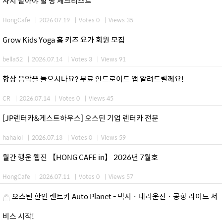
사지 말아야 할 땅 체크리스트
HongCafe
|
2026.07.19
|
Votes 0
|
Views 35
Grow Kids Yoga 홈 키즈 요가 회원 모집
bella52
|
2026.07.14
|
Votes 3
|
Views 91
항상 음악을 들으시나요? 무료 안드로이드 앱 알려드릴께요!
CR
|
2026.07.14
|
Votes 0
|
Views 45
[JP렌터카&게스트하우스] 오스틴 기업 렌터카 전문
hahalol
|
2026.07.13
|
Votes 0
|
Views 59
월간 행운 웹진 【HONG CAFE in】 2026년 7월호
HongCafe
|
2026.07.11
|
Votes 0
|
Views 57
오스틴 한인 렌트카 Auto Planet - 택시 · 대리운전 · 공항 라이드 서
비스 시작!