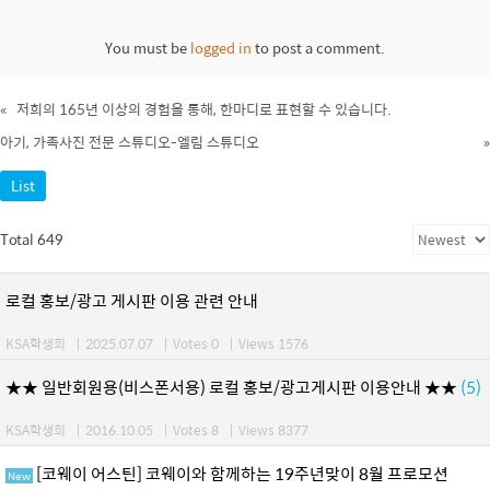
You must be
logged in
to post a comment.
«
저희의 165년 이상의 경험을 통해, 한마디로 표현할 수 있습니다.
아기, 가족사진 전문 스튜디오-엘림 스튜디오
»
List
Total 649
로컬 홍보/광고 게시판 이용 관련 안내
KSA학생회
|
2025.07.07
|
Votes 0
|
Views 1576
★★ 일반회원용(비스폰서용) 로컬 홍보/광고게시판 이용안내 ★★
(5)
KSA학생회
|
2016.10.05
|
Votes 8
|
Views 8377
[코웨이 어스틴] 코웨이와 함께하는 19주년맞이 8월 프로모션
New