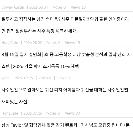
Coway Austin
|
2026.08.04
|
Votes 0
|
Views 15
질투하고 집착하는 남친 속마음? 사주 때문일까? 악귀 들린 연애중이라
면 집착 & 질투하는 사주 특징 체크하세요.
HongCafe
|
2026.08.02
|
Votes 0
|
Views 15
8월 15일 입시 설명회 | 초.중.고등학생 대상 맞춤형 분석과 밀착 관리 시
스템 | 2026 가을 학기 조기등록 10% 혜택
yeon
|
2026.07.29
|
Votes 0
|
Views 26
사주일간으로 알아보는 귀신 퇴치 아이템과 귀신을 대하는 사주일간별
재미있는 사실
HongCafe
|
2026.07.26
|
Votes 0
|
Views 30
삼성 Taylor 및 협력업체 맞춤 장기 렌트카_ 기사님도 모집중 입니다(문