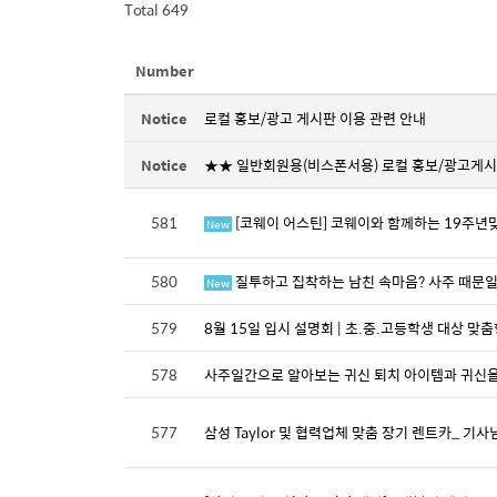
Total 649
Number
Notice
로컬 홍보/광고 게시판 이용 관련 안내
Notice
★★ 일반회원용(비스폰서용) 로컬 홍보/광고게
581
[코웨이 어스틴] 코웨이와 함께하는 19주년
New
580
질투하고 집착하는 남친 속마음? 사주 때문일
New
579
8월 15일 입시 설명회 | 초.중.고등학생 대상 맞춤
578
사주일간으로 알아보는 귀신 퇴치 아이템과 귀신
577
삼성 Taylor 및 협력업체 맞춤 장기 렌트카_ 