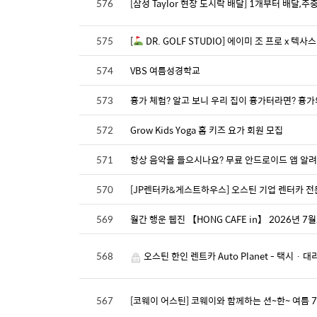
576
[삼성 Taylor 현장 도시락 배달] 1개부터 배달,
575
[
DR. GOLF STUDIO] 에이미 조 프로 x
574
VBS 여름성경학교
573
흉가 체험? 알고 보니 우리 집이 흉가터라면? 흉가
572
Grow Kids Yoga 홈 키즈 요가 회원 모집
571
항상 음악을 들으시나요? 무료 안드로이드 앱 알
570
[JP렌터카&게스트하우스] 오스틴 기업 렌터카 전
569
월간 행운 웹진 【HONG CAFE in】 2026년 7
568
오스틴 한인 렌트카 Auto Planet - 택시 ·
567
[코웨이 어스틴] 코웨이와 함께하는 션~한~ 여름 