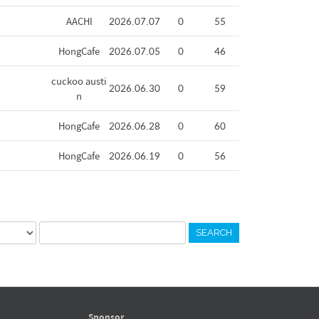
AACHI
2026.07.07
0
55
HongCafe
2026.07.05
0
46
cuckoo austi
2026.06.30
0
59
n
HongCafe
2026.06.28
0
60
HongCafe
2026.06.19
0
56
SEARCH
Sponsor