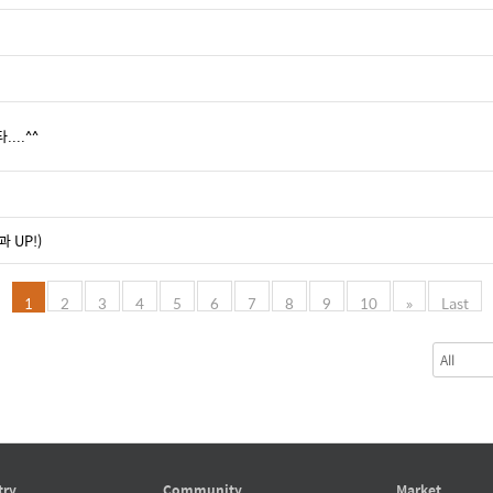
...^^
 UP!)
1
2
3
4
5
6
7
8
9
10
»
Last
try
Community
Market