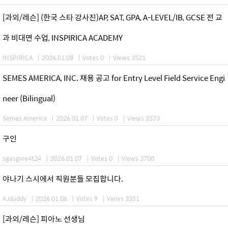
[과외/레슨] (한국 스타 강사진)AP, SAT, GPA, A-LEVEL/IB, GCSE 전 교
과 비대면 수업, INSPIRICA ACADEMY
INSPIRICA
|
2026.01.08
|
Votes 0
|
Views 3521
SEMES AMERICA, INC. 채용 공고 for Entry Level Field Service Engi
neer (Bilingual)
Semes America
|
2026.01.07
|
Votes 0
|
Views 3573
구인
sgasgwe4t24
|
2026.01.07
|
Votes 0
|
Views 3700
야나기 스시에서 직원분들 모집합니다.
AJdaddy
|
2026.01.06
|
Votes 9
|
Views 3351
[과외/레슨] 피아노 선생님