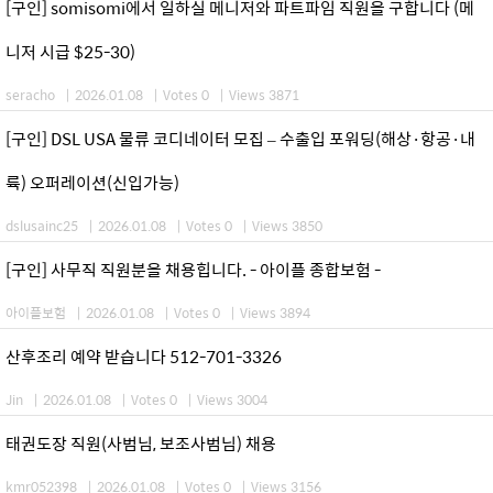
[구인] somisomi에서 일하실 메니저와 파트파임 직원을 구합니다 (메
니저 시급 $25-30)
seracho
|
2026.01.08
|
Votes 0
|
Views 3871
[구인] DSL USA 물류 코디네이터 모집 – 수출입 포워딩(해상·항공·내
륙) 오퍼레이션(신입가능)
dslusainc25
|
2026.01.08
|
Votes 0
|
Views 3850
[구인] 사무직 직원분을 채용힙니다. - 아이플 종합보험 -
아이플보험
|
2026.01.08
|
Votes 0
|
Views 3894
산후조리 예약 받습니다 512-701-3326
Jin
|
2026.01.08
|
Votes 0
|
Views 3004
태권도장 직원(사범님, 보조사범님) 채용
kmr052398
|
2026.01.08
|
Votes 0
|
Views 3156