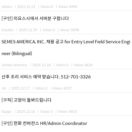
odaku
|
2025.12.21
|
Votes 0
|
Views 4990
[구인] 미요스시에서 서버분 구합니다
miyako
|
2025.12.19
|
Votes 0
|
Views 5098
SEMES AMERICA, INC. 채용 공고 for Entry Level Field Service Engi
neer (Bilingual)
Semes America
|
2025.12.18
|
Votes 0
|
Views 4628
산후 조리 서비스 예약 받습니다. 512-701-3326
Jin
|
2025.12.17
|
Votes 0
|
Views 4257
[구직] 고양이 돌봐드립니다
happy
|
2025.12.16
|
Votes 0
|
Views 4923
[구인] 한화 컨버전스 HR/Admin Coordinator