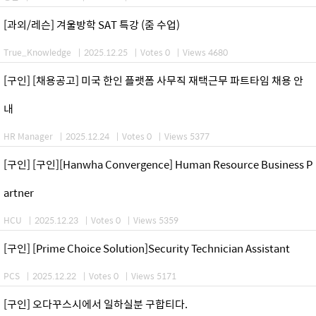
[과외/레슨] 겨울방학 SAT 특강 (줌 수업)
True_Knowledge
|
2025.12.25
|
Votes 0
|
Views 4680
[구인] [채용공고] 미국 한인 플랫폼 사무직 재택근무 파트타임 채용 안
내
HR Manager
|
2025.12.24
|
Votes 0
|
Views 5377
[구인] [구인][Hanwha Convergence] Human Resource Business P
artner
HCU
|
2025.12.23
|
Votes 0
|
Views 5359
[구인] [Prime Choice Solution]Security Technician Assistant
PCS
|
2025.12.22
|
Votes 0
|
Views 5171
[구인] 오다꾸스시에서 일하실분 구합티다.