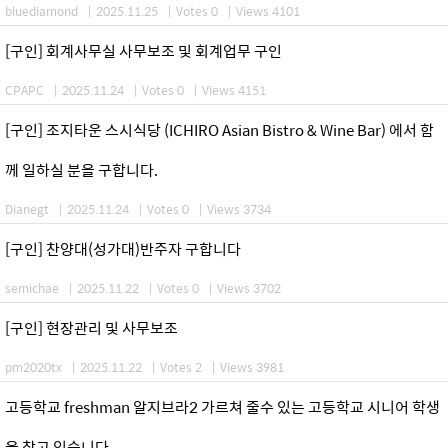
bluediamond
|
2025.11.25
|
Votes 0
|
Views 4101
[구인] 회계사무실 사무보조 및 회계업무 구인
CPAPC
|
2025.11.24
|
Votes 0
|
Views 4151
[구인] 조지타운 스시식당 (ICHIRO Asian Bistro & Wine Bar) 에서 함
께 일하실 분을 구합니다.
Dianegt
|
2025.11.24
|
Votes 0
|
Views 3734
[구인] 찬양대(성가대)반주자 구합니다
semichae
|
2025.11.22
|
Votes 0
|
Views 3702
[구인] 현장관리 및 사무보조
pm2020tx
|
2025.11.22
|
Votes 2
|
Views 3981
고등학교 freshman 알지브라2 가르쳐 줄수 있는 고등학교 시니어 학생
을 찾고 있습니다.