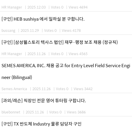
HR Manager
|
2025.12.03
|
Votes 0
|
Views 4694
[구인] HEB sushiya 에서 일하실 분 구합니다.
bussang
|
2025.11.29
|
Votes 0
|
Views 4178
[구인] [삼성웰스토리 텍사스 법인] 재무·행정 보조 채용 (정규직)
HR Manager
|
2025.11.26
|
Votes 0
|
Views 4565
SEMES AMERICA, INC. 채용 공고 for Entry Level Field Service Engi
neer (Bilingual)
Semes America
|
2025.11.26
|
Votes 0
|
Views 3442
[과외/레슨] 직장인 전문 영어 튜터링 구합니다.
bluebonnet
|
2025.11.26
|
Votes 0
|
Views 3686
[구인] TX 반도체 Industry 물류 담당자 구인