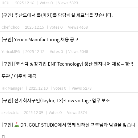
HCU
|
2025.12.16
|
Votes 0
|
Views 5393
(구인) 추산도에서 롤(마키)를 담당하실 셰프님을 찾습니다.
Chef Choo
|
2025.12.15
|
Votes 0
|
Views 4658
[구인] Yerico Manufacturing 채용 공고
YericoMFG
|
2025.12.12
|
Votes 0
|
Views 5048
[구인] [코스닥 상장기업 ENF Technology] 생산 엔지니어 채용 – 경력
무관 / 이주비 제공
HR Manager
|
2025.12.10
|
Votes 0
|
Views 5273
[구인] 전기회사구인(Taylor, TX)-Low voltage 업무 보조
skelectric
|
2025.12.09
|
Votes 0
|
Views 5374
[구인]
DR. GOLF STUDIO에서 함께 일하실 프로님과 팀원을 찾습니
다.