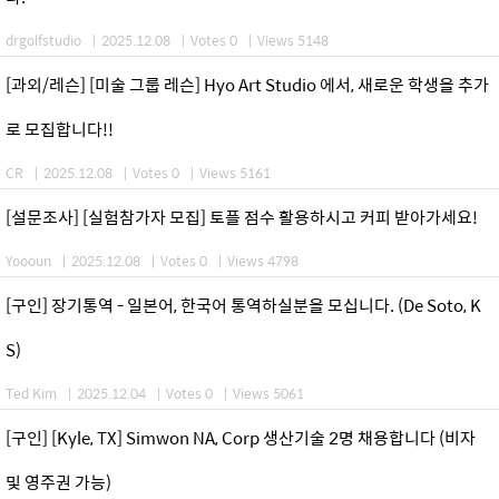
drgolfstudio
|
2025.12.08
|
Votes 0
|
Views 5148
[과외/레슨] [미술 그룹 레슨] Hyo Art Studio 에서, 새로운 학생을 추가
로 모집합니다!!
CR
|
2025.12.08
|
Votes 0
|
Views 5161
[설문조사] [실험참가자 모집] 토플 점수 활용하시고 커피 받아가세요!
Yoooun
|
2025.12.08
|
Votes 0
|
Views 4798
[구인] 장기통역 - 일본어, 한국어 통역하실분을 모십니다. (De Soto, K
S)
Ted Kim
|
2025.12.04
|
Votes 0
|
Views 5061
[구인] [Kyle, TX] Simwon NA, Corp 생산기술 2명 채용합니다 (비자
및 영주권 가능)