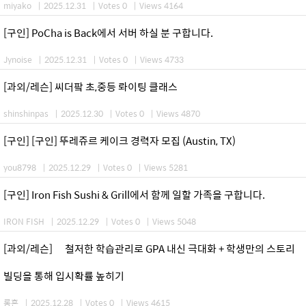
miyako
|
2025.12.31
|
Votes 0
|
Views 4164
[구인] PoCha is Back에서 서버 하실 분 구합니다.
Jynoise
|
2025.12.31
|
Votes 0
|
Views 4733
[과외/레슨] 씨더팤 초,중등 롸이팅 클래스
shinshinpas
|
2025.12.30
|
Votes 0
|
Views 4870
[구인] [구인] 뚜레쥬르 케이크 경력자 모집 (Austin, TX)
you8798
|
2025.12.29
|
Votes 0
|
Views 5281
[구인] Iron Fish Sushi & Grill에서 함께 일할 가족을 구합니다.
IRON FISH
|
2025.12.29
|
Votes 0
|
Views 5048
[과외/레슨] 철저한 학습관리로 GPA 내신 극대화 + 학생만의 스토리
빌딩을 통해 입시확률 높히기
롱혼
|
2025.12.28
|
Votes 0
|
Views 4615