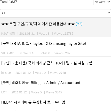
Total 4,837
★★ 로컬 구인/구직/과외 게시판 이용안내 ★★
(92)
KSA학생회
|
2016.08.31
|
Votes 8
|
Views 112785
[구인] SBTA, INC. - Taylor, TX (Samsung Taylor Site)
SBTA2025
|
2026.01.13
|
Votes 0
|
Views 3282
[구인] 다운 타운( 국회 의사당 근처, 10가 ) 델리 샾 직원 구함
hillside
|
2026.01.12
|
Votes 0
|
Views 2938
[구인] 엘오티베큠_Bilingual Admin / Accountant
LOT
|
2026.01.12
|
Votes 0
|
Views 3345
HEB/스시코너에 유,무경험자 풀,파트타임