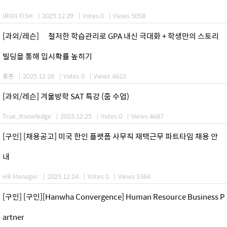
IRON FISH
|
2025.12.29
|
Votes 0
|
Views 5058
[과외/레슨] 철저한 학습관리로 GPA 내신 극대화 + 학생만의 스토리
빌딩을 통해 입시확률 높히기
롱혼
|
2025.12.28
|
Votes 0
|
Views 4622
[과외/레슨] 겨울방학 SAT 특강 (줌 수업)
True_Knowledge
|
2025.12.25
|
Votes 0
|
Views 4687
[구인] [채용공고] 미국 한인 플랫폼 사무직 재택근무 파트타임 채용 안
내
HR Manager
|
2025.12.24
|
Votes 0
|
Views 5384
[구인] [구인][Hanwha Convergence] Human Resource Business P
artner