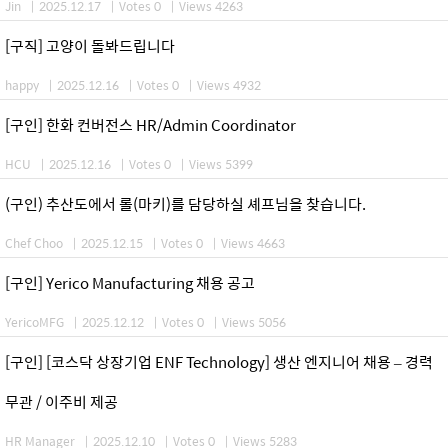
Jin
|
2025.12.17
|
Votes 0
|
Views 4263
[구직] 고양이 돌봐드립니다
happy
|
2025.12.16
|
Votes 0
|
Views 4932
[구인] 한화 컨버전스 HR/Admin Coordinator
HCU
|
2025.12.16
|
Votes 0
|
Views 5399
(구인) 추산도에서 롤(마키)를 담당하실 셰프님을 찾습니다.
Chef Choo
|
2025.12.15
|
Votes 0
|
Views 4663
[구인] Yerico Manufacturing 채용 공고
YericoMFG
|
2025.12.12
|
Votes 0
|
Views 5056
[구인] [코스닥 상장기업 ENF Technology] 생산 엔지니어 채용 – 경력
무관 / 이주비 제공
HR Manager
|
2025.12.10
|
Votes 0
|
Views 5283