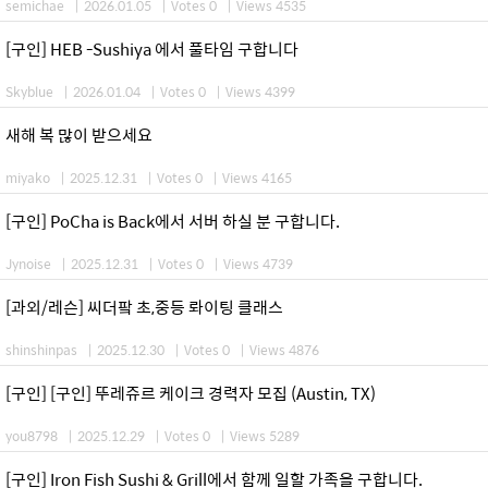
semichae
|
2026.01.05
|
Votes 0
|
Views 4535
[구인] HEB -Sushiya 에서 풀타임 구합니다
Skyblue
|
2026.01.04
|
Votes 0
|
Views 4399
새해 복 많이 받으세요
miyako
|
2025.12.31
|
Votes 0
|
Views 4165
[구인] PoCha is Back에서 서버 하실 분 구합니다.
Jynoise
|
2025.12.31
|
Votes 0
|
Views 4739
[과외/레슨] 씨더팤 초,중등 롸이팅 클래스
shinshinpas
|
2025.12.30
|
Votes 0
|
Views 4876
[구인] [구인] 뚜레쥬르 케이크 경력자 모집 (Austin, TX)
you8798
|
2025.12.29
|
Votes 0
|
Views 5289
[구인] Iron Fish Sushi & Grill에서 함께 일할 가족을 구합니다.