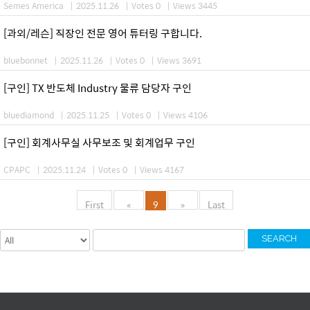
Semes America
|
2025.11.26
|
Votes 0
|
Views 3445
[과외/레슨] 직장인 전문 영어 튜터링 구합니다.
bluebonnet
|
2025.11.26
|
Votes 0
|
Views 3691
[구인] TX 반도체 Industry 물류 담당자 구인
bluediamond
|
2025.11.25
|
Votes 0
|
Views 4106
[구인] 회계사무실 사무보조 및 회계업무 구인
CPAPC
|
2025.11.24
|
Votes 0
|
Views 4167
First
«
9
»
Last
SEARCH