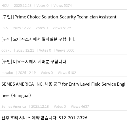
HCU
|
2025.12.23
|
Votes 0
|
Views 5374
[구인] [Prime Choice Solution]Security Technician Assistant
PCS
|
2025.12.22
|
Votes 0
|
Views 5179
[구인] 오다꾸스시에서 일하실분 구합티다.
odaku
|
2025.12.21
|
Votes 0
|
Views 5000
[구인] 미요스시에서 서버분 구합니다
miyako
|
2025.12.19
|
Votes 0
|
Views 5102
SEMES AMERICA, INC. 채용 공고 for Entry Level Field Service Engi
neer (Bilingual)
Semes America
|
2025.12.18
|
Votes 0
|
Views 4637
산후 조리 서비스 예약 받습니다. 512-701-3326