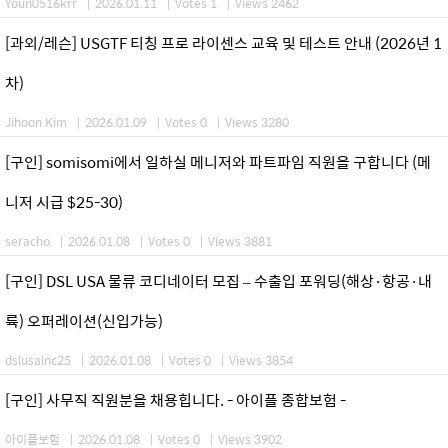
Youn0516krr
|
2026.01.11
|
Votes 1
|
Views 2462
[과외/레슨] USGTF 티칭 프로 라이센스 교육 및 테스트 안내 (2026년 1
차)
Jihoon Kim
|
2026.01.09
|
Votes 0
|
Views 3280
[구인] somisomi에서 일하실 메니저와 파트파임 직원을 구합니다 (메
니저 시급 $25-30)
seracho
|
2026.01.08
|
Votes 0
|
Views 3881
[구인] DSL USA 물류 코디네이터 모집 – 수출입 포워딩(해상·항공·내
륙) 오퍼레이션(신입가능)
dslusainc25
|
2026.01.08
|
Votes 0
|
Views 3854
[구인] 사무직 직원분을 채용힙니다. - 아이플 종합보험 -
아이플보험
|
2026.01.08
|
Votes 0
|
Views 3902