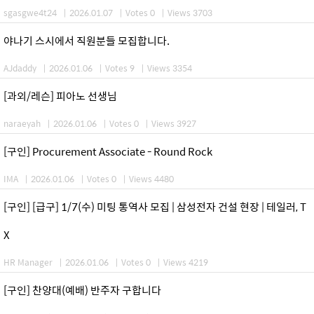
sgasgwe4t24
|
2026.01.07
|
Votes 0
|
Views 3703
야나기 스시에서 직원분들 모집합니다.
AJdaddy
|
2026.01.06
|
Votes 9
|
Views 3354
[과외/레슨] 피아노 선생님
naraeyah
|
2026.01.06
|
Votes 0
|
Views 3927
[구인] Procurement Associate - Round Rock
IMA
|
2026.01.06
|
Votes 0
|
Views 4480
[구인] [급구] 1/7(수) 미팅 통역사 모집 | 삼성전자 건설 현장 | 테일러, T
X
HR Manager
|
2026.01.06
|
Votes 0
|
Views 4219
[구인] 찬양대(예배) 반주자 구합니다