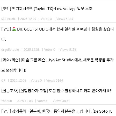
[구인] 전기회사구인(Taylor, TX)-Low voltage 업무 보조
skelectric
|
2025.12.09
|
Votes 0
|
Views 5384
[구인]
DR. GOLF STUDIO에서 함께 일하실 프로님과 팀원을 찾습니
다.
drgolfstudio
|
2025.12.08
|
Votes 0
|
Views 5156
[과외/레슨] [미술 그룹 레슨] Hyo Art Studio 에서, 새로운 학생을 추가
로 모집합니다!!
CR
|
2025.12.08
|
Votes 0
|
Views 5164
[설문조사] [실험참가자 모집] 토플 점수 활용하시고 커피 받아가세요!
Yoooun
|
2025.12.08
|
Votes 0
|
Views 4803
[구인] 장기통역 - 일본어, 한국어 통역하실분을 모십니다. (De Soto, K