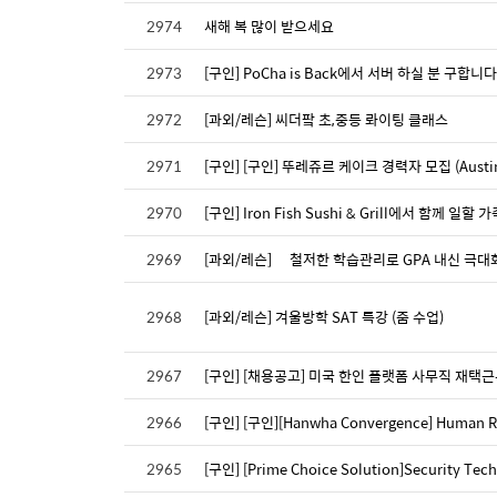
2974
새해 복 많이 받으세요
2973
[구인] PoCha is Back에서 서버 하실 분 구합니다
2972
[과외/레슨] 씨더팤 초,중등 롸이팅 클래스
2971
[구인] [구인] 뚜레쥬르 케이크 경력자 모집 (Austin,
2970
[구인] Iron Fish Sushi & Grill에서 함께 일
2969
[과외/레슨] 철저한 학습관리로 GPA 내신 극대
2968
[과외/레슨] 겨울방학 SAT 특강 (줌 수업)
2967
[구인] [채용공고] 미국 한인 플랫폼 사무직 재택
2966
[구인] [구인][Hanwha Convergence] Human Re
2965
[구인] [Prime Choice Solution]Security Tech