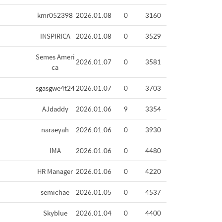
kmr052398
2026.01.08
0
3160
INSPIRICA
2026.01.08
0
3529
Semes Ameri
2026.01.07
0
3581
ca
sgasgwe4t24
2026.01.07
0
3703
AJdaddy
2026.01.06
9
3354
naraeyah
2026.01.06
0
3930
IMA
2026.01.06
0
4480
HR Manager
2026.01.06
0
4220
semichae
2026.01.05
0
4537
Skyblue
2026.01.04
0
4400