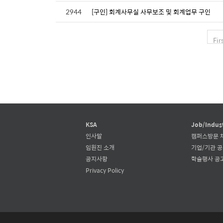
2944
[구인] 회계사무실 사무보조 및 회계업무 구인
Fir
KSA
Job/Indus
인사말
캠퍼스방문 
임원진 소개
기업/기관 
공지사항
학술행사 공
Privacy Policy