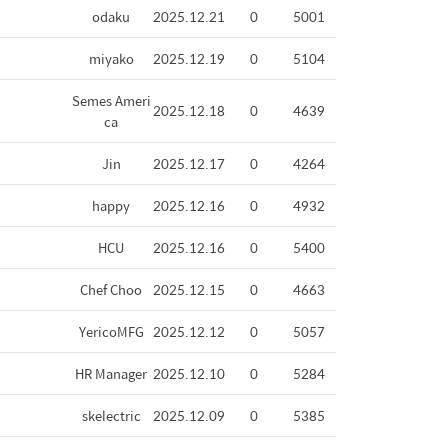
odaku
2025.12.21
0
5001
miyako
2025.12.19
0
5104
Semes Ameri
2025.12.18
0
4639
ca
Jin
2025.12.17
0
4264
happy
2025.12.16
0
4932
HCU
2025.12.16
0
5400
Chef Choo
2025.12.15
0
4663
YericoMFG
2025.12.12
0
5057
HR Manager
2025.12.10
0
5284
skelectric
2025.12.09
0
5385