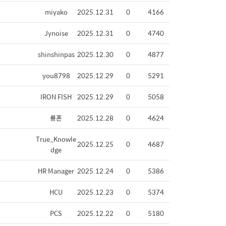
miyako
2025.12.31
0
4166
Jynoise
2025.12.31
0
4740
shinshinpas
2025.12.30
0
4877
you8798
2025.12.29
0
5291
IRON FISH
2025.12.29
0
5058
롱혼
2025.12.28
0
4624
True_Knowle
2025.12.25
0
4687
dge
HR Manager
2025.12.24
0
5386
HCU
2025.12.23
0
5374
PCS
2025.12.22
0
5180