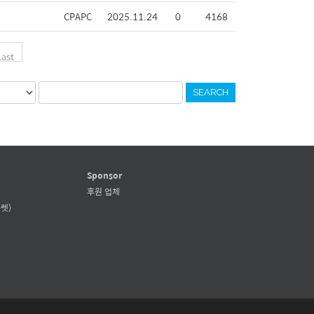
CPAPC
2025.11.24
0
4168
Last
SEARCH
Sponsor
후원 업체
렛)