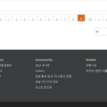
st
«
1
2
3
4
5
6
7
8
9
10
»
try
Community
Market
채용설명회
Q&A 게시판
벼룩시장
공고
Gallery
하우징 (렌트/서블
고
로컬 홍보/광고 (비스폰서 전용)
로컬 구인구직/과외
오스틴 한인회