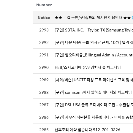
Number
Notice
★★ 로컬 구인/구직/과외 게시판 이용안내 ★★
2993
[구인] SBTA, INC. - Taylor, TX (Samsung Taylo
2992
[구인] 다운 타운( 국회 의사당 근처, 10가 ) 델리 
2991
[구인] 엘오티베큠_Bilingual Admin / Account
2990
HEB/스시코너에 유,무경험자 풀,파트타임
2989
[과외/레슨] USGTF 티칭 프로 라이센스 교육 및 테
2988
[구인] somisomi에서 일하실 메니저와 파트파임 
2987
[구인] DSL USA 물류 코디네이터 모집 – 수출
2986
[구인] 사무직 직원분을 채용힙니다. - 아이플 종합
2985
산후조리 예약 받습니다 512-701-3326