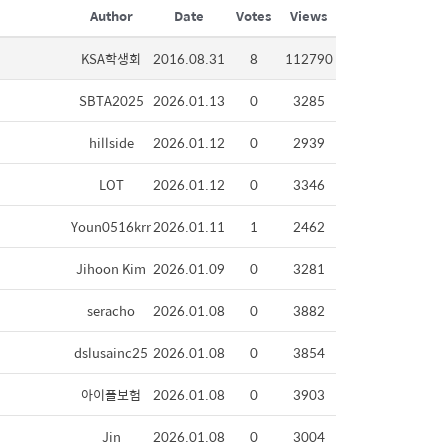
Author
Date
Votes
Views
KSA학생회
2016.08.31
8
112790
SBTA2025
2026.01.13
0
3285
hillside
2026.01.12
0
2939
LOT
2026.01.12
0
3346
Youn0516krr
2026.01.11
1
2462
Jihoon Kim
2026.01.09
0
3281
seracho
2026.01.08
0
3882
dslusainc25
2026.01.08
0
3854
아이플보험
2026.01.08
0
3903
Jin
2026.01.08
0
3004