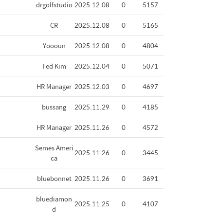
drgolfstudio
2025.12.08
0
5157
CR
2025.12.08
0
5165
Yoooun
2025.12.08
0
4804
Ted Kim
2025.12.04
0
5071
HR Manager
2025.12.03
0
4697
bussang
2025.11.29
0
4185
HR Manager
2025.11.26
0
4572
Semes Ameri
2025.11.26
0
3445
ca
bluebonnet
2025.11.26
0
3691
bluediamon
2025.11.25
0
4107
d