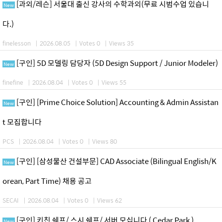
[과외/레슨] 서울대 출신 강사의 수학과외(무료 시범수업 있습니
New
다.)
finelesson
|
2026.08.05
|
Votes 0
|
Views 35
[구인] 5D 모델링 담당자 (5D Design Support / Junior Modeler)
New
finefine
|
2026.08.04
|
Votes 0
|
Views 55
[구인] [Prime Choice Solution] Accounting & Admin Assistan
New
t 모집합니다
PCS
|
2026.08.04
|
Votes 0
|
Views 80
[구인] [삼성물산 건설부문] CAD Associate (Bilingual English/K
New
orean, Part Time) 채용 공고
SECAI
|
2026.08.04
|
Votes 0
|
Views 62
[구인] 키친 쉐프/ 스시 쉐프/ 서버 모십니다 ( Cedar Park )
New