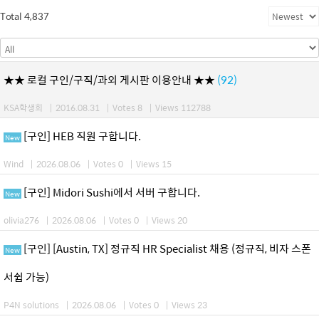
Total 4,837
★★ 로컬 구인/구직/과외 게시판 이용안내 ★★
(92)
KSA학생회
|
2016.08.31
|
Votes 8
|
Views 112788
[구인] HEB 직원 구합니다.
New
Wind
|
2026.08.06
|
Votes 0
|
Views 15
[구인] Midori Sushi에서 서버 구합니다.
New
olivia276
|
2026.08.06
|
Votes 0
|
Views 20
[구인] [Austin, TX] 정규직 HR Specialist 채용 (정규직, 비자 스폰
New
서쉽 가능)
P4N solutions
|
2026.08.06
|
Votes 0
|
Views 23