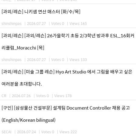
[과외/레슨] 니키샘 연산 매스터 [화/수/목]
shinshinpas
|
2026.07.27
|
Votes 0
|
Views 165
[과외/레슨] [과외/레슨] 26가을학기 초등 2/3학년 방과후 ESL_16회커
리큘럼_Moracchi [목]
shinshinpas
|
2026.07.27
|
Votes 0
|
Views 133
[과외/레슨] [미술 그룹 레슨] Hyo Art Studio 에서 그림을 배우고 싶은
여러분을 초대합니다.
CR
|
2026.07.26
|
Votes 0
|
Views 178
[구인] [삼성물산 건설부문] 설계팀 Document Controller 채용 공고
(English/Korean bilingual)
SECAI
|
2026.07.24
|
Votes 0
|
Views 222