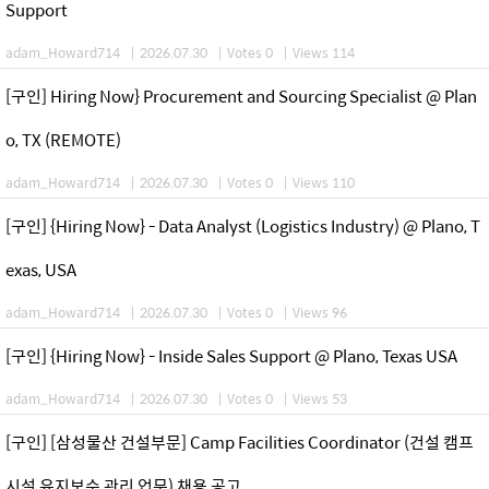
Support
adam_Howard714
|
2026.07.30
|
Votes 0
|
Views 114
[구인] Hiring Now} Procurement and Sourcing Specialist @ Plan
o, TX (REMOTE)
adam_Howard714
|
2026.07.30
|
Votes 0
|
Views 110
[구인] {Hiring Now} - Data Analyst (Logistics Industry) @ Plano, T
exas, USA
adam_Howard714
|
2026.07.30
|
Votes 0
|
Views 96
[구인] {Hiring Now} - Inside Sales Support @ Plano, Texas USA
adam_Howard714
|
2026.07.30
|
Votes 0
|
Views 53
[구인] [삼성물산 건설부문] Camp Facilities Coordinator (건설 캠프
시설 유지보수 관리 업무) 채용 공고