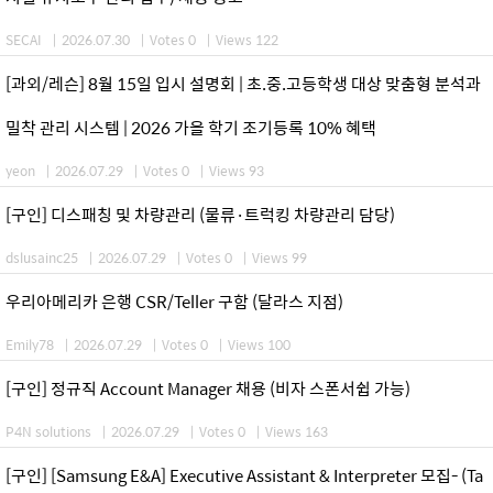
SECAI
|
2026.07.30
|
Votes 0
|
Views 122
[과외/레슨] 8월 15일 입시 설명회 | 초.중.고등학생 대상 맞춤형 분석과
밀착 관리 시스템 | 2026 가을 학기 조기등록 10% 혜택
yeon
|
2026.07.29
|
Votes 0
|
Views 93
[구인] 디스패칭 및 차량관리 (물류·트럭킹 차량관리 담당)
dslusainc25
|
2026.07.29
|
Votes 0
|
Views 99
우리아메리카 은행 CSR/Teller 구함 (달라스 지점)
Emily78
|
2026.07.29
|
Votes 0
|
Views 100
[구인] 정규직 Account Manager 채용 (비자 스폰서쉽 가능)
P4N solutions
|
2026.07.29
|
Votes 0
|
Views 163
[구인] [Samsung E&A] Executive Assistant & Interpreter 모집- (Ta