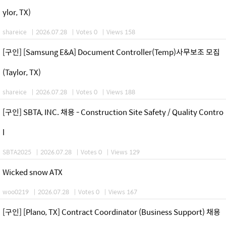
ylor, TX)
shareice
|
2026.07.28
|
Votes 0
|
Views 158
[구인] [Samsung E&A] Document Controller(Temp)사무보조 모집
(Taylor, TX)
shareice
|
2026.07.28
|
Votes 0
|
Views 188
[구인] SBTA, INC. 채용 - Construction Site Safety / Quality Contro
l
SBTA2025
|
2026.07.28
|
Votes 0
|
Views 129
Wicked snow ATX
woo0219
|
2026.07.28
|
Votes 0
|
Views 167
[구인] [Plano, TX] Contract Coordinator (Business Support) 채용