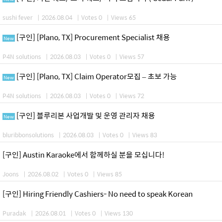
sushi fever
|
2026.08.04
|
Votes 0
|
Views 65
[구인] [Plano, TX] Procurement Specialist 채용
New
P4N solutions
|
2026.08.03
|
Votes 0
|
Views 57
[구인] [Plano, TX] Claim Operator모집 – 초보 가능
New
P4N solutions
|
2026.08.03
|
Votes 0
|
Views 72
[구인] 블루리본 사업개발 및 운영 관리자 채용
New
bluribbonsolutions
|
2026.08.03
|
Votes 0
|
Views 83
[구인] Austin Karaoke에서 함께하실 분을 모십니다!
Joons
|
2026.08.02
|
Votes 0
|
Views 85
[구인] Hiring Friendly Cashiers- No need to speak Korean
Puradak
|
2026.08.01
|
Votes 0
|
Views 130