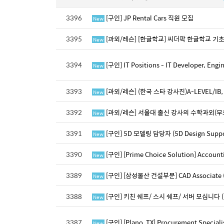
3396
[구인] JP Rental Cars 직원 모집
New
3395
[과외/레슨] [한글학교] 씨더팍 한글학교 
New
3394
[구인] IT Positions - IT Developer, E
New
3393
[과외/레슨] (한국 스타 강사진)A-LEVEL/IB, 
New
3392
[과외/레슨] 서울대 출신 강사의 수학과외(무
New
3391
[구인] 5D 모델링 담당자 (5D Design Support
New
3390
[구인] [Prime Choice Solution] Accou
New
3389
[구인] [삼성물산 건설부문] CAD Associate (Bi
New
3388
[구인] 키친 쉐프/ 스시 쉐프/ 서버 모십니다 ( Ce
New
3387
[구인] [Plano, TX] Procurement Special
New