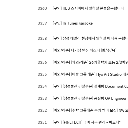
3360
[구인] HEB 스시바에서 일하실 분들을구합니다
3359
[구인] Hi Tunes Karaoke
3358
[구인] 삼성 테일러 현장에서 일하실 매니져 구합니
3357
[과외/레슨] 니키샘 연산 매스터 [화/수/목]
3356
[과외/레슨] [과외/레슨] 26가을학기 초등 2/3학년
3355
[과외/레슨] [미술 그룹 레슨] Hyo Art Stud
3354
[구인] [삼성물산 건설부문] 설계팀 Document Contro
3353
[구인] [삼성물산 건설부문] 품질팀 QA Engineer (Ent
3352
[과외/레슨] [수학 그룹레슨 추가 멤버 모집] NW 오스틴 
3351
[구인] [FINETECH] 급여 사무 관리 - 파트타임