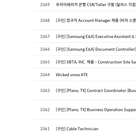
3369
우리아메리카 은행 CSR/Teller 구함 (달라스 지점
3368
[구인] 정규직 Account Manager 채용 (비자 스
3367
[구인] [Samsung E&A] Executive Assistant & I
3366
[구인] [Samsung E&A] Document Controlle
3365
[구인] SBTA, INC. 채용 - Construction Site Saf
3364
Wicked snow ATX
3363
[구인] [Plano, TX] Contract Coordinator (Bu
3362
[구인] [Plano, TX] Business Operation Supp
3361
[구인] Cable Technician