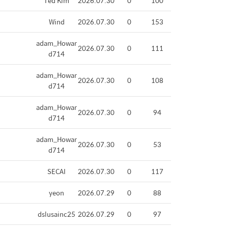
Ted Kim
2026.07.30
0
100
Wind
2026.07.30
0
153
adam_Howar
2026.07.30
0
111
d714
adam_Howar
2026.07.30
0
108
d714
adam_Howar
2026.07.30
0
94
d714
adam_Howar
2026.07.30
0
53
d714
SECAI
2026.07.30
0
117
yeon
2026.07.29
0
88
dslusainc25
2026.07.29
0
97