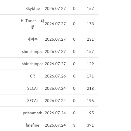
Skyblue
2026.07.27
0
157
Hi Tunes 노래
2026.07.27
0
178
방
제이슨
2026.07.27
0
231
shinshinpas
2026.07.27
0
157
shinshinpas
2026.07.27
0
129
CR
2026.07.26
0
171
SECAI
2026.07.24
0
218
SECAI
2026.07.24
0
196
prismmath
2026.07.24
0
195
finefine
2026.07.24
3
391