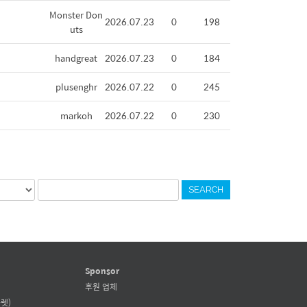
Monster Don
2026.07.23
0
198
uts
handgreat
2026.07.23
0
184
plusenghr
2026.07.22
0
245
markoh
2026.07.22
0
230
SEARCH
Sponsor
후원 업체
렛)