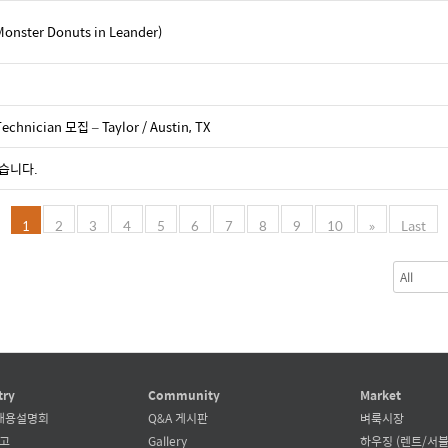
er Donuts in Leander)
hnician 모집 – Taylor / Austin, TX
찾습니다.
1
2
3
4
5
6
7
8
9
10
»
Last
try
Community
Market
채용설명회
Q&A 게시판
벼룩시장
공고
Gallery
하우징 (렌트/서블