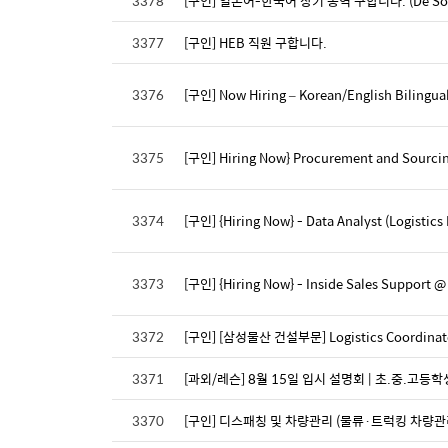
3378
[구인] 일본어-한국어 장기 통역 구합니다. (De Soto
3377
[구인] HEB 직원 구합니다.
3376
[구인] Now Hiring – Korean/English Bilingual
3375
[구인] Hiring Now} Procurement and Sourcin
3374
[구인] {Hiring Now} - Data Analyst (Logistics
3373
[구인] {Hiring Now} - Inside Sales Support @
3372
[구인] [삼성물산 건설부문] Logistics Coordi
3371
[과외/레슨] 8월 15일 입시 설명회 | 초.중.고등
3370
[구인] 디스패칭 및 차량관리 (물류·트럭킹 차량관