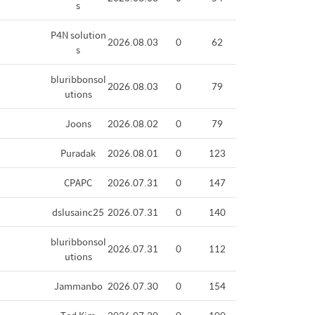
s
P4N solution
2026.08.03
0
62
s
bluribbonsol
2026.08.03
0
79
utions
Joons
2026.08.02
0
79
Puradak
2026.08.01
0
123
CPAPC
2026.07.31
0
147
dslusainc25
2026.07.31
0
140
bluribbonsol
2026.07.31
0
112
utions
Jammanbo
2026.07.30
0
154