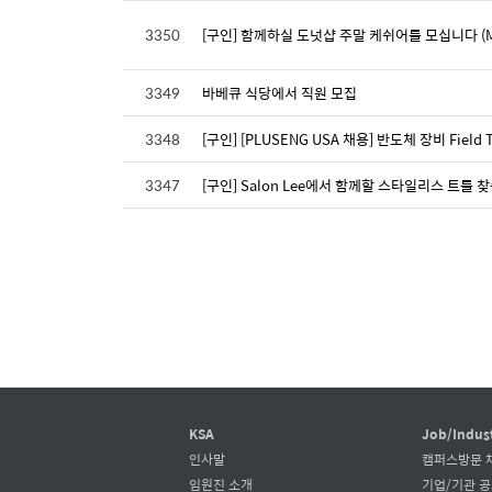
3350
[구인] 함께하실 도넛샵 주말 케쉬어를 모십니다 (Monst
3349
바베큐 식당에서 직원 모집
3348
[구인] [PLUSENG USA 채용] 반도체 장비 Field Tec
3347
[구인] Salon Lee에서 함께할 스타일리스 트를 
KSA
Job/Indus
인사말
캠퍼스방문 
임원진 소개
기업/기관 