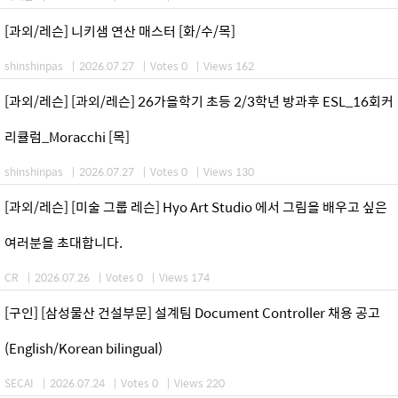
[과외/레슨] 니키샘 연산 매스터 [화/수/목]
shinshinpas
|
2026.07.27
|
Votes 0
|
Views 162
[과외/레슨] [과외/레슨] 26가을학기 초등 2/3학년 방과후 ESL_16회커
리큘럼_Moracchi [목]
shinshinpas
|
2026.07.27
|
Votes 0
|
Views 130
[과외/레슨] [미술 그룹 레슨] Hyo Art Studio 에서 그림을 배우고 싶은
여러분을 초대합니다.
CR
|
2026.07.26
|
Votes 0
|
Views 174
[구인] [삼성물산 건설부문] 설계팀 Document Controller 채용 공고
(English/Korean bilingual)
SECAI
|
2026.07.24
|
Votes 0
|
Views 220