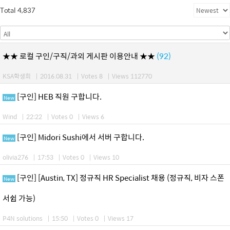
Total 4,837
★★ 로컬 구인/구직/과외 게시판 이용안내 ★★
(92)
KSA학생회
|
2016.08.31
|
Votes 8
|
Views 112770
[구인] HEB 직원 구합니다.
New
Wind
|
22:22
|
Votes 0
|
Views 6
[구인] Midori Sushi에서 서버 구합니다.
New
olivia276
|
17:53
|
Votes 0
|
Views 10
[구인] [Austin, TX] 정규직 HR Specialist 채용 (정규직, 비자 스폰
New
서쉽 가능)
P4N solutions
|
15:50
|
Votes 0
|
Views 17