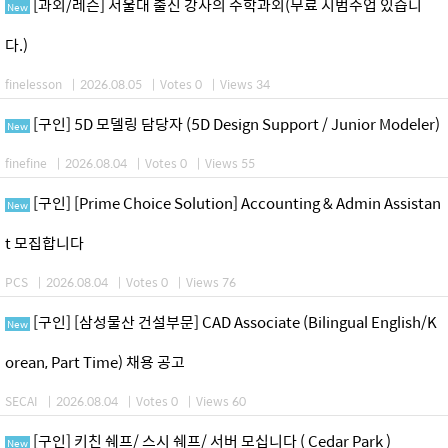
[과외/레슨] 서울대 출신 강사의 수학과외(무료 시범수업 있습니
New
다.)
finelesson
|
2026.08.05
|
Votes 0
|
Views 34
[구인] 5D 모델링 담당자 (5D Design Support / Junior Modeler)
New
finefine
|
2026.08.04
|
Votes 0
|
Views 55
[구인] [Prime Choice Solution] Accounting & Admin Assistan
New
t 모집합니다
PCS
|
2026.08.04
|
Votes 0
|
Views 76
[구인] [삼성물산 건설부문] CAD Associate (Bilingual English/K
New
orean, Part Time) 채용 공고
SECAI
|
2026.08.04
|
Votes 0
|
Views 60
[구인] 키친 쉐프/ 스시 쉐프/ 서버 모십니다 ( Cedar Park )
New