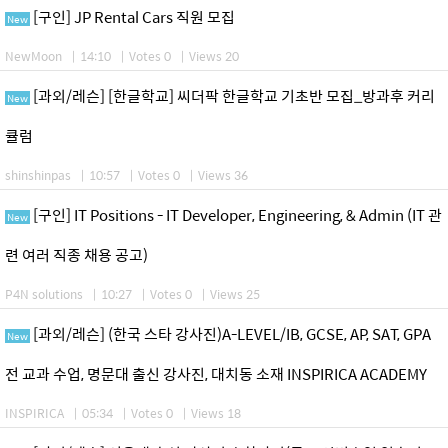
[구인] JP Rental Cars 직원 모집
New
NewMoon
|
14:10
|
Votes 0
|
Views 20
[과외/레슨] [한글학교] 씨더팍 한글학교 기초반 모집_방과후 커리
New
큘럼
shinshinpas
|
10:57
|
Votes 0
|
Views 36
[구인] IT Positions - IT Developer, Engineering, & Admin (IT 관
New
련 여러 직종 채용 공고)
P4N solutions
|
10:27
|
Votes 0
|
Views 25
[과외/레슨] (한국 스타 강사진)A-LEVEL/IB, GCSE, AP, SAT, GPA
New
전 교과 수업, 명문대 출신 강사진, 대치동 소재 INSPIRICA ACADEMY
INSPIRICA
|
05:34
|
Votes 0
|
Views 18