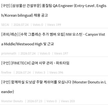
[구인] [삼성물산 건설부문] 품질팀 QA Engineer (Entry-Level , Englis
h/Korean bilingual) 채용 공고
SECAI
|
2026.07.24
|
Votes 0
|
Views 199
[과외/레슨] [수학 그룹레슨 추가 멤버 모집] NW 오스틴 - Canyon Vist
a Middle/Westwood High 및 근교
prismmath
|
2026.07.24
|
Votes 0
|
Views 197
[구인] [FINETECH] 급여 사무 관리 - 파트타임
finefine
|
2026.07.24
|
Votes 3
|
Views 396
[구인] 함께하실 도넛샵 주말 케쉬어를 모십니다 (Monster Donuts in L
eander)
Monster Donuts
|
2026.07.23
|
Votes 0
|
Views 203