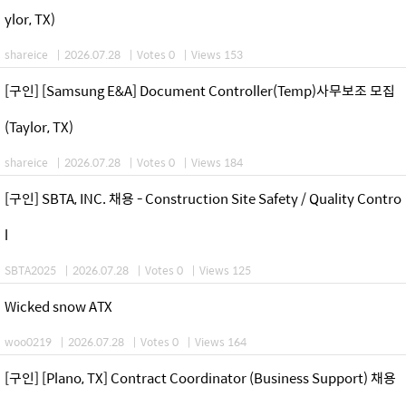
ylor, TX)
shareice
|
2026.07.28
|
Votes 0
|
Views 153
[구인] [Samsung E&A] Document Controller(Temp)사무보조 모집
(Taylor, TX)
shareice
|
2026.07.28
|
Votes 0
|
Views 184
[구인] SBTA, INC. 채용 - Construction Site Safety / Quality Contro
l
SBTA2025
|
2026.07.28
|
Votes 0
|
Views 125
Wicked snow ATX
woo0219
|
2026.07.28
|
Votes 0
|
Views 164
[구인] [Plano, TX] Contract Coordinator (Business Support) 채용