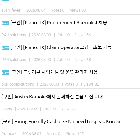
sushi fever
|
2026.08.04
|
Votes 0
|
Views 60
[구인] [Plano, TX] Procurement Specialist 채용
New
P4N solutions
|
2026.08.03
|
Votes 0
|
Views 56
[구인] [Plano, TX] Claim Operator모집 – 초보 가능
New
P4N solutions
|
2026.08.03
|
Votes 0
|
Views 68
[구인] 블루리본 사업개발 및 운영 관리자 채용
New
bluribbonsolutions
|
2026.08.03
|
Votes 0
|
Views 81
[구인] Austin Karaoke에서 함께하실 분을 모십니다!
Joons
|
2026.08.02
|
Votes 0
|
Views 81
[구인] Hiring Friendly Cashiers- No need to speak Korean
Puradak
|
2026.08.01
|
Votes 0
|
Views 127