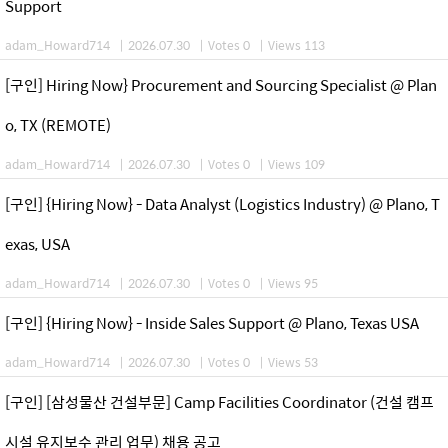
Support
adam_Howard714
|
2026.07.30
|
Votes 0
|
Views 113
[구인] Hiring Now} Procurement and Sourcing Specialist @ Plan
o, TX (REMOTE)
adam_Howard714
|
2026.07.30
|
Votes 0
|
Views 109
[구인] {Hiring Now} - Data Analyst (Logistics Industry) @ Plano, T
exas, USA
adam_Howard714
|
2026.07.30
|
Votes 0
|
Views 95
[구인] {Hiring Now} - Inside Sales Support @ Plano, Texas USA
adam_Howard714
|
2026.07.30
|
Votes 0
|
Views 53
[구인] [삼성물산 건설부문] Camp Facilities Coordinator (건설 캠프
시설 유지보수 관리 업무) 채용 공고