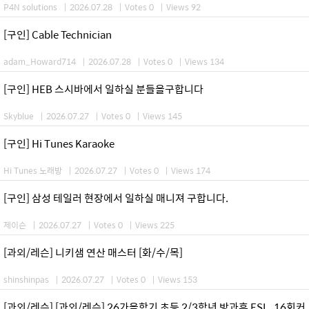
P4N solutions
|
2026.07.28
|
Votes 0
|
Views 92
[구인] Cable Technician
adam_Howard714
|
2026.07.28
|
Votes 0
|
Views 134
[구인] HEB 스시바에서 일하실 분들을구합니다
Skyblue
|
2026.07.27
|
Votes 0
|
Views 145
[구인] Hi Tunes Karaoke
Hi Tunes 노래방
|
2026.07.27
|
Votes 0
|
Views 174
[구인] 삼성 테일러 현장에서 일하실 매니져 구합니다.
제이슨
|
2026.07.27
|
Votes 0
|
Views 225
[과외/레슨] 니키샘 연산 매스터 [화/수/목]
shinshinpas
|
2026.07.27
|
Votes 0
|
Views 153
[과외/레슨] [과외/레슨] 26가을학기 초등 2/3학년 방과후 ESL_16회커