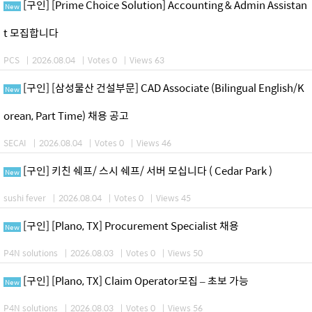
[구인] [Prime Choice Solution] Accounting & Admin Assistan
New
t 모집합니다
PCS
|
2026.08.04
|
Votes 0
|
Views 63
[구인] [삼성물산 건설부문] CAD Associate (Bilingual English/K
New
orean, Part Time) 채용 공고
SECAI
|
2026.08.04
|
Votes 0
|
Views 46
[구인] 키친 쉐프/ 스시 쉐프/ 서버 모십니다 ( Cedar Park )
New
sushi fever
|
2026.08.04
|
Votes 0
|
Views 45
[구인] [Plano, TX] Procurement Specialist 채용
New
P4N solutions
|
2026.08.03
|
Votes 0
|
Views 50
[구인] [Plano, TX] Claim Operator모집 – 초보 가능
New
P4N solutions
|
2026.08.03
|
Votes 0
|
Views 56