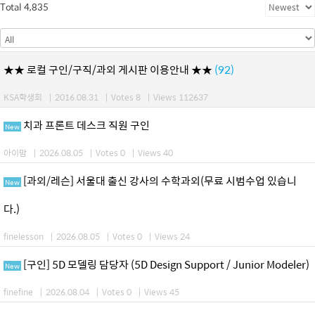
Total 4,835
★★ 로컬 구인/구직/과외 게시판 이용안내 ★★
(92)
KSA학생회
|
2016.08.31
|
Votes 8
|
Views 112637
치과 프론트 데스크 직원 구인
New
아이맘
|
2026.08.05
|
Votes 0
|
Views 40
[과외/레슨] 서울대 출신 강사의 수학과외(무료 시범수업 있습니
New
다.)
finelesson
|
2026.08.05
|
Votes 0
|
Views 24
[구인] 5D 모델링 담당자 (5D Design Support / Junior Modeler)
New
finefine
|
2026.08.04
|
Votes 0
|
Views 45