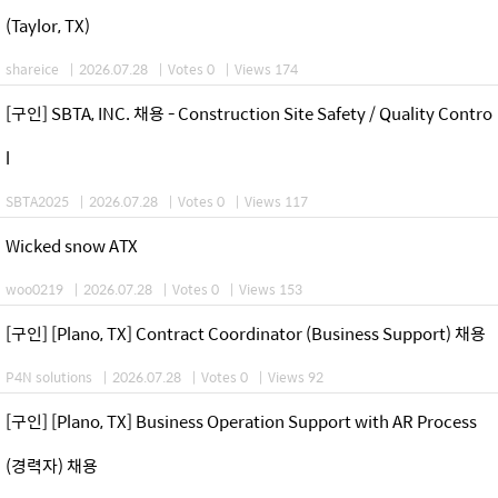
(Taylor, TX)
shareice
|
2026.07.28
|
Votes 0
|
Views 174
[구인] SBTA, INC. 채용 - Construction Site Safety / Quality Contro
l
SBTA2025
|
2026.07.28
|
Votes 0
|
Views 117
Wicked snow ATX
woo0219
|
2026.07.28
|
Votes 0
|
Views 153
[구인] [Plano, TX] Contract Coordinator (Business Support) 채용
P4N solutions
|
2026.07.28
|
Votes 0
|
Views 92
[구인] [Plano, TX] Business Operation Support with AR Process
(경력자) 채용