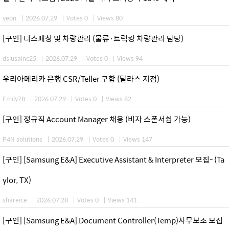
yeon
|
2026.07.29
|
Votes 0
|
Views 80
[구인] 디스패칭 및 차량관리 (물류·트럭킹 차량관리 담당)
dslusainc25
|
2026.07.29
|
Votes 0
|
Views 94
우리아메리카 은행 CSR/Teller 구함 (달라스 지점)
Emily78
|
2026.07.29
|
Votes 0
|
Views 82
[구인] 정규직 Account Manager 채용 (비자 스폰서쉽 가능)
P4N solutions
|
2026.07.29
|
Votes 0
|
Views 147
[구인] [Samsung E&A] Executive Assistant & Interpreter 모집- (Ta
ylor, TX)
shareice
|
2026.07.28
|
Votes 0
|
Views 141
[구인] [Samsung E&A] Document Controller(Temp)사무보조 모집