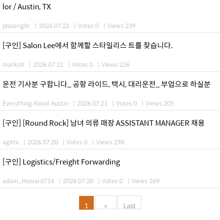
lor / Austin, TX
plusenghr
|
2026.07.22
|
Votes 0
|
Views 239
[구인] Salon Lee에서 함께할 스타일리스 트를 찾습니다.
markoh
|
2026.07.22
|
Votes 0
|
Views 226
운전 기사분 구합니다_ 공항 라이드, 택시, 대리운전_ 부업으로 하실분
Everything About Austin
|
2026.07.21
|
Votes 0
|
Views 205
[구인] [Round Rock] 남녀 의류 매장 ASSISTANT MANAGER 채용
agittx
|
2026.07.20
|
Votes 0
|
Views 298
[구인] Logistics/Freight Forwarding
adam_Howard714
|
2026.07.20
|
Votes 0
|
Views 269
1
»
Last