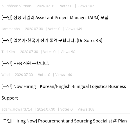
bluribbonsolutions
|
2026.07.31
|
Votes 0
|
Views 107
[구인] 삼성 테일러 Assistant Project Manager (APM) 모집
Jammanbo
|
2026.07.30
|
Votes 0
|
Views 149
[구인] 일본어-한국어 장기 통역 구합니다. (De Soto, KS)
Ted Kim
|
2026.07.30
|
Votes 0
|
Views 96
[구인] HEB 직원 구합니다.
Wind
|
2026.07.30
|
Votes 0
|
Views 146
[구인] Now Hiring – Korean/English Bilingual Logistics Business
Support
adam_Howard714
|
2026.07.30
|
Votes 0
|
Views 108
[구인] Hiring Now} Procurement and Sourcing Specialist @ Plan