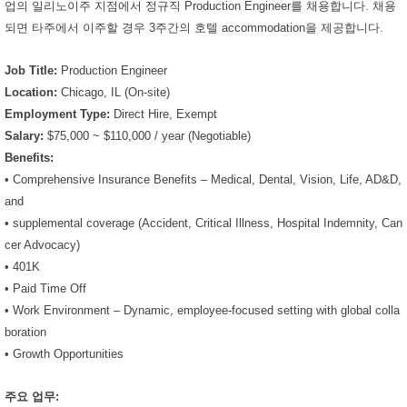
업의 일리노이주 지점에서 정규직 Production Engineer를 채용합니다. 채용
되면 타주에서 이주할 경우 3주간의 호텔 accommodation을 제공합니다.
Job Title:
Production Engineer
Location:
Chicago, IL (On-site)
Employment Type:
Direct Hire, Exempt
Salary:
$75,000 ~ $110,000 / year (Negotiable)
Benefits:
• Comprehensive Insurance Benefits – Medical, Dental, Vision, Life, AD&D,
and
• supplemental coverage (Accident, Critical Illness, Hospital Indemnity, Can
cer Advocacy)
• 401K
• Paid Time Off
• Work Environment – Dynamic, employee-focused setting with global colla
boration
• Growth Opportunities
주요 업무: