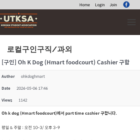
Home
Login
Join
Skip
to
content
로컬구인구직/과외
[구인] Oh K Dog (Hmart foodcourt) Cashier 구함
Author
ohkdoghmart
Date
2026-05-06 17:46
Views
1142
Oh k dog (Hmart foodcourt)에서 part time cashier 구합니다.
평일 & 주말 : 오전 10-3/ 오후 3-9