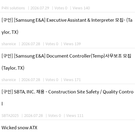
P4N solutions
|
2026.07.29
|
Votes 0
|
Views 140
[구인] [Samsung E&A] Executive Assistant & Interpreter 모집- (Ta
ylor, TX)
shareice
|
2026.07.28
|
Votes 0
|
Views 139
[구인] [Samsung E&A] Document Controller(Temp)사무보조 모집
(Taylor, TX)
shareice
|
2026.07.28
|
Votes 0
|
Views 171
[구인] SBTA, INC. 채용 - Construction Site Safety / Quality Contro
l
SBTA2025
|
2026.07.28
|
Votes 0
|
Views 111
Wicked snow ATX