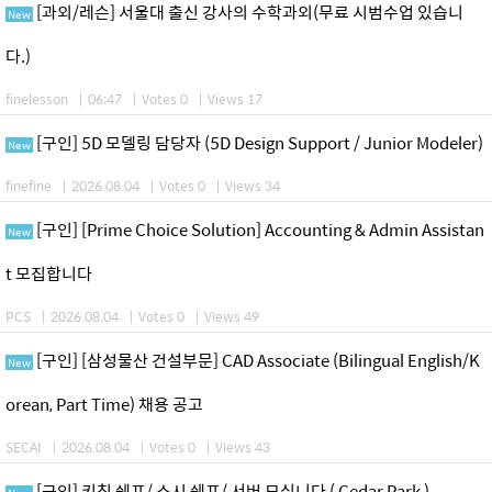
[과외/레슨] 서울대 출신 강사의 수학과외(무료 시범수업 있습니
New
다.)
finelesson
|
06:47
|
Votes 0
|
Views 17
[구인] 5D 모델링 담당자 (5D Design Support / Junior Modeler)
New
finefine
|
2026.08.04
|
Votes 0
|
Views 34
[구인] [Prime Choice Solution] Accounting & Admin Assistan
New
t 모집합니다
PCS
|
2026.08.04
|
Votes 0
|
Views 49
[구인] [삼성물산 건설부문] CAD Associate (Bilingual English/K
New
orean, Part Time) 채용 공고
SECAI
|
2026.08.04
|
Votes 0
|
Views 43
[구인] 키친 쉐프/ 스시 쉐프/ 서버 모십니다 ( Cedar Park )