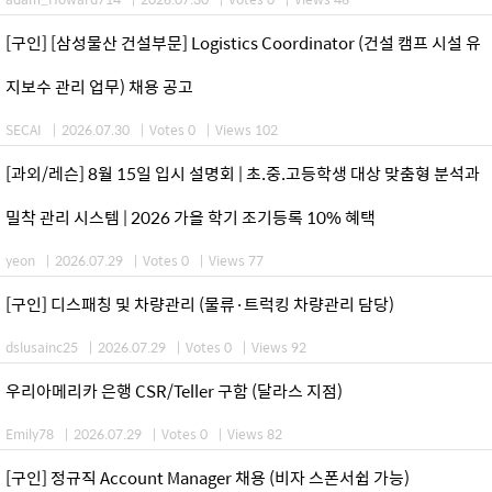
[구인] [삼성물산 건설부문] Logistics Coordinator (건설 캠프 시설 유
지보수 관리 업무) 채용 공고
SECAI
|
2026.07.30
|
Votes 0
|
Views 102
[과외/레슨] 8월 15일 입시 설명회 | 초.중.고등학생 대상 맞춤형 분석과
밀착 관리 시스템 | 2026 가을 학기 조기등록 10% 혜택
yeon
|
2026.07.29
|
Votes 0
|
Views 77
[구인] 디스패칭 및 차량관리 (물류·트럭킹 차량관리 담당)
dslusainc25
|
2026.07.29
|
Votes 0
|
Views 92
우리아메리카 은행 CSR/Teller 구함 (달라스 지점)
Emily78
|
2026.07.29
|
Votes 0
|
Views 82
[구인] 정규직 Account Manager 채용 (비자 스폰서쉽 가능)