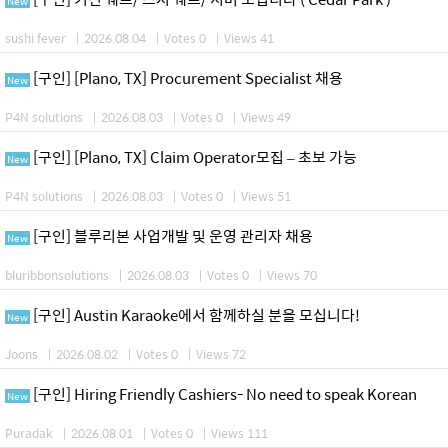
New
sushi fever
|
2026.08.04
|
Votes 0
|
Views 41
[구인] [Plano, TX] Procurement Specialist 채용
New
P4N solutions
|
2026.08.03
|
Votes 0
|
Views 49
[구인] [Plano, TX] Claim Operator모집 – 초보 가능
New
P4N solutions
|
2026.08.03
|
Votes 0
|
Views 51
[구인] 블루리본 사업개발 및 운영 관리자 채용
New
bluribbonsolutions
|
2026.08.03
|
Votes 0
|
Views 70
[구인] Austin Karaoke에서 함께하실 분을 모십니다!
New
Joons
|
2026.08.02
|
Votes 0
|
Views 72
[구인] Hiring Friendly Cashiers- No need to speak Korean
New
Puradak
|
2026.08.01
|
Votes 0
|
Views 111