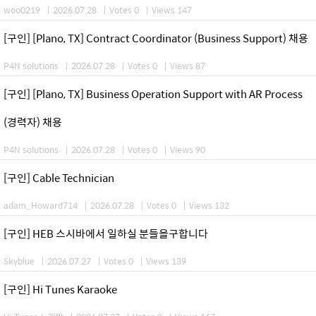
woo0219
|
2026.07.28
|
Votes 0
|
Views 147
[구인] [Plano, TX] Contract Coordinator (Business Support) 채용
P4N solutions
|
2026.07.28
|
Votes 0
|
Views 87
[구인] [Plano, TX] Business Operation Support with AR Process
(경력자) 채용
P4N solutions
|
2026.07.28
|
Votes 0
|
Views 90
[구인] Cable Technician
adam_Howard714
|
2026.07.28
|
Votes 0
|
Views 132
[구인] HEB 스시바에서 일하실 분들을구합니다
Skyblue
|
2026.07.27
|
Votes 0
|
Views 139
[구인] Hi Tunes Karaoke