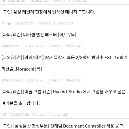
Hi Tunes 노래방
|
2026.07.27
|
Votes 0
|
Views 167
[구인] 삼성 테일러 현장에서 일하실 매니져 구합니다.
제이슨
|
2026.07.27
|
Votes 0
|
Views 218
[과외/레슨] 니키샘 연산 매스터 [화/수/목]
shinshinpas
|
2026.07.27
|
Votes 0
|
Views 148
[과외/레슨] [과외/레슨] 26가을학기 초등 2/3학년 방과후 ESL_16회커
리큘럼_Moracchi [목]
shinshinpas
|
2026.07.27
|
Votes 0
|
Views 119
[과외/레슨] [미술 그룹 레슨] Hyo Art Studio 에서 그림을 배우고 싶은
여러분을 초대합니다.
CR
|
2026.07.26
|
Votes 0
|
Views 160
[구인] [삼성물산 건설부문] 설계팀 Document Controller 채용 공고