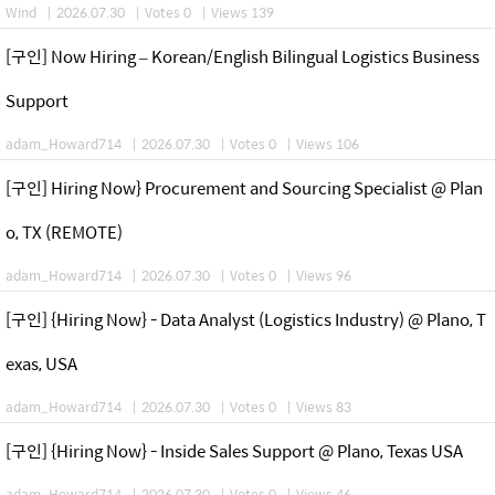
Wind
|
2026.07.30
|
Votes 0
|
Views 139
[구인] Now Hiring – Korean/English Bilingual Logistics Business
Support
adam_Howard714
|
2026.07.30
|
Votes 0
|
Views 106
[구인] Hiring Now} Procurement and Sourcing Specialist @ Plan
o, TX (REMOTE)
adam_Howard714
|
2026.07.30
|
Votes 0
|
Views 96
[구인] {Hiring Now} - Data Analyst (Logistics Industry) @ Plano, T
exas, USA
adam_Howard714
|
2026.07.30
|
Votes 0
|
Views 83
[구인] {Hiring Now} - Inside Sales Support @ Plano, Texas USA
adam_Howard714
|
2026.07.30
|
Votes 0
|
Views 46