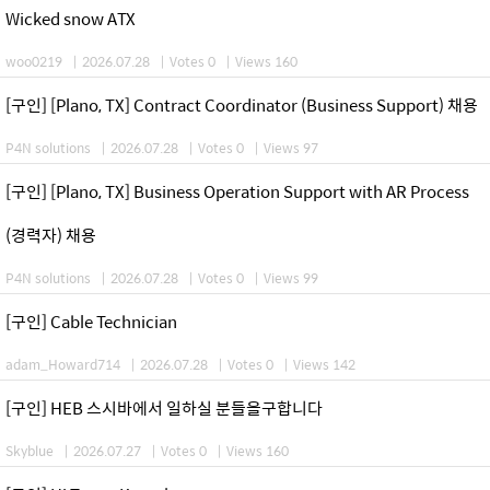
Wicked snow ATX
woo0219
|
2026.07.28
|
Votes 0
|
Views 160
[구인] [Plano, TX] Contract Coordinator (Business Support) 채용
P4N solutions
|
2026.07.28
|
Votes 0
|
Views 97
[구인] [Plano, TX] Business Operation Support with AR Process
(경력자) 채용
P4N solutions
|
2026.07.28
|
Votes 0
|
Views 99
[구인] Cable Technician
adam_Howard714
|
2026.07.28
|
Votes 0
|
Views 142
[구인] HEB 스시바에서 일하실 분들을구합니다
Skyblue
|
2026.07.27
|
Votes 0
|
Views 160