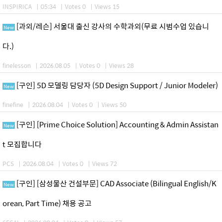
INSPIRICA
|
05:34
|
Votes 0
|
Views 15
[과외/레슨] 서울대 출신 강사의 수학과외(무료 시범수업 있습니
New
다.)
finelesson
|
2026.08.05
|
Votes 0
|
Views 28
[구인] 5D 모델링 담당자 (5D Design Support / Junior Modeler)
New
finefine
|
2026.08.04
|
Votes 0
|
Views 50
[구인] [Prime Choice Solution] Accounting & Admin Assistan
New
t 모집합니다
PCS
|
2026.08.04
|
Votes 0
|
Views 72
[구인] [삼성물산 건설부문] CAD Associate (Bilingual English/K
New
orean, Part Time) 채용 공고