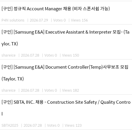
[구인] 정규직 Account Manager 채용 (비자 스폰서쉽 가능)
P4N solutions
|
2026.07.29
|
Votes 0
|
Views 156
[구인] [Samsung E&A] Executive Assistant & Interpreter 모집- (Ta
ylor, TX)
shareice
|
2026.07.28
|
Votes 0
|
Views 150
[구인] [Samsung E&A] Document Controller(Temp)사무보조 모집
(Taylor, TX)
shareice
|
2026.07.28
|
Votes 0
|
Views 182
[구인] SBTA, INC. 채용 - Construction Site Safety / Quality Contro
l
SBTA2025
|
2026.07.28
|
Votes 0
|
Views 123