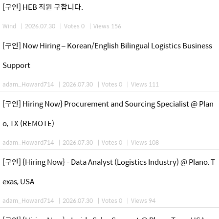
[구인] HEB 직원 구합니다.
Wind
|
2026.07.30
|
Votes 0
|
Views 156
[구인] Now Hiring – Korean/English Bilingual Logistics Business
Support
adam_Howard714
|
2026.07.30
|
Votes 0
|
Views 111
[구인] Hiring Now} Procurement and Sourcing Specialist @ Plan
o, TX (REMOTE)
adam_Howard714
|
2026.07.30
|
Votes 0
|
Views 108
[구인] {Hiring Now} - Data Analyst (Logistics Industry) @ Plano, T
exas, USA
adam_Howard714
|
2026.07.30
|
Votes 0
|
Views 94