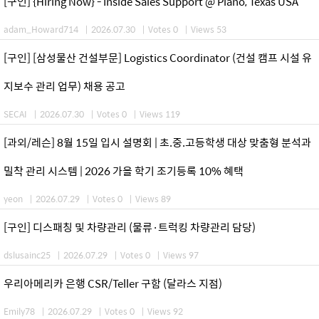
[구인] {Hiring Now} - Inside Sales Support @ Plano, Texas USA
adam_Howard714
|
2026.07.30
|
Votes 0
|
Views 53
[구인] [삼성물산 건설부문] Logistics Coordinator (건설 캠프 시설 유
지보수 관리 업무) 채용 공고
SECAI
|
2026.07.30
|
Votes 0
|
Views 119
[과외/레슨] 8월 15일 입시 설명회 | 초.중.고등학생 대상 맞춤형 분석과
밀착 관리 시스템 | 2026 가을 학기 조기등록 10% 혜택
yeon
|
2026.07.29
|
Votes 0
|
Views 89
[구인] 디스패칭 및 차량관리 (물류·트럭킹 차량관리 담당)
dslusainc25
|
2026.07.29
|
Votes 0
|
Views 97
우리아메리카 은행 CSR/Teller 구함 (달라스 지점)
Emily78
|
2026.07.29
|
Votes 0
|
Views 92