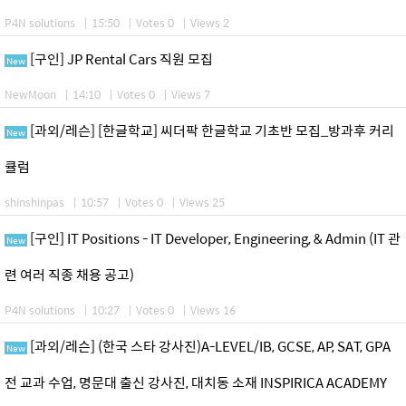
P4N solutions
|
15:50
|
Votes 0
|
Views 2
[구인] JP Rental Cars 직원 모집
New
NewMoon
|
14:10
|
Votes 0
|
Views 7
[과외/레슨] [한글학교] 씨더팍 한글학교 기초반 모집_방과후 커리
New
큘럼
shinshinpas
|
10:57
|
Votes 0
|
Views 25
[구인] IT Positions - IT Developer, Engineering, & Admin (IT 관
New
련 여러 직종 채용 공고)
P4N solutions
|
10:27
|
Votes 0
|
Views 16
[과외/레슨] (한국 스타 강사진)A-LEVEL/IB, GCSE, AP, SAT, GPA
New
전 교과 수업, 명문대 출신 강사진, 대치동 소재 INSPIRICA ACADEMY