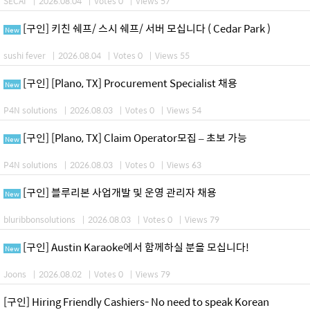
SECAI
|
2026.08.04
|
Votes 0
|
Views 57
[구인] 키친 쉐프/ 스시 쉐프/ 서버 모십니다 ( Cedar Park )
New
sushi fever
|
2026.08.04
|
Votes 0
|
Views 55
[구인] [Plano, TX] Procurement Specialist 채용
New
P4N solutions
|
2026.08.03
|
Votes 0
|
Views 54
[구인] [Plano, TX] Claim Operator모집 – 초보 가능
New
P4N solutions
|
2026.08.03
|
Votes 0
|
Views 63
[구인] 블루리본 사업개발 및 운영 관리자 채용
New
bluribbonsolutions
|
2026.08.03
|
Votes 0
|
Views 79
[구인] Austin Karaoke에서 함께하실 분을 모십니다!
New
Joons
|
2026.08.02
|
Votes 0
|
Views 79
[구인] Hiring Friendly Cashiers- No need to speak Korean