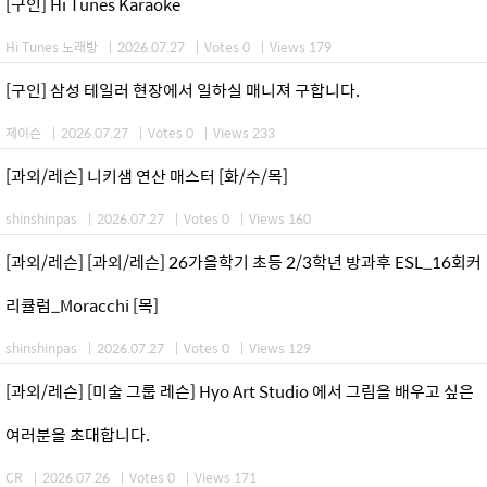
[구인] Hi Tunes Karaoke
Hi Tunes 노래방
|
2026.07.27
|
Votes 0
|
Views 179
[구인] 삼성 테일러 현장에서 일하실 매니져 구합니다.
제이슨
|
2026.07.27
|
Votes 0
|
Views 233
[과외/레슨] 니키샘 연산 매스터 [화/수/목]
shinshinpas
|
2026.07.27
|
Votes 0
|
Views 160
[과외/레슨] [과외/레슨] 26가을학기 초등 2/3학년 방과후 ESL_16회커
리큘럼_Moracchi [목]
shinshinpas
|
2026.07.27
|
Votes 0
|
Views 129
[과외/레슨] [미술 그룹 레슨] Hyo Art Studio 에서 그림을 배우고 싶은
여러분을 초대합니다.
CR
|
2026.07.26
|
Votes 0
|
Views 171