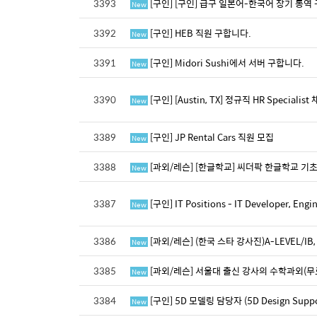
3393
[구인] [구인] 급구 일본어-한국어 장기 통역 구합
New
3392
[구인] HEB 직원 구합니다.
New
3391
[구인] Midori Sushi에서 서버 구합니다.
New
3390
[구인] [Austin, TX] 정규직 HR Special
New
3389
[구인] JP Rental Cars 직원 모집
New
3388
[과외/레슨] [한글학교] 씨더팍 한글학교 
New
3387
[구인] IT Positions - IT Developer, E
New
3386
[과외/레슨] (한국 스타 강사진)A-LEVEL/IB, 
New
3385
[과외/레슨] 서울대 출신 강사의 수학과외(무
New
3384
[구인] 5D 모델링 담당자 (5D Design Support
New