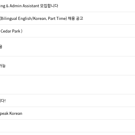
nting & Admin Assistant 모집합니다
lingual English/Korean, Part Time) 채용 공고
dar Park )
채용
 가능
니다!
speak Korean