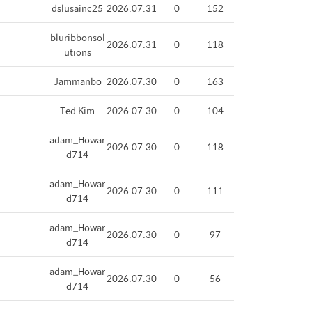
dslusainc25
2026.07.31
0
152
bluribbonsol
2026.07.31
0
118
utions
Jammanbo
2026.07.30
0
163
Ted Kim
2026.07.30
0
104
adam_Howar
2026.07.30
0
118
d714
adam_Howar
2026.07.30
0
111
d714
adam_Howar
2026.07.30
0
97
d714
adam_Howar
2026.07.30
0
56
d714