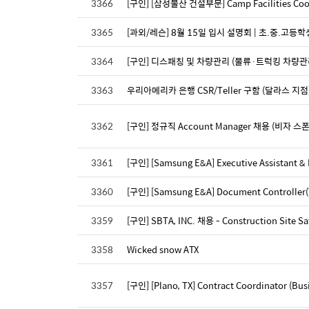
3366
[구인] [삼성물산 건설부문] Camp Facilities 
3365
[과외/레슨] 8월 15일 입시 설명회 | 초.중.고등
3364
[구인] 디스패칭 및 차량관리 (물류·트럭킹 차량관
3363
우리아메리카 은행 CSR/Teller 구함 (달라스 지점
3362
[구인] 정규직 Account Manager 채용 (비자 스
3361
[구인] [Samsung E&A] Executive Assistant & I
3360
[구인] [Samsung E&A] Document Controlle
3359
[구인] SBTA, INC. 채용 - Construction Site Saf
3358
Wicked snow ATX
3357
[구인] [Plano, TX] Contract Coordinator (Bu