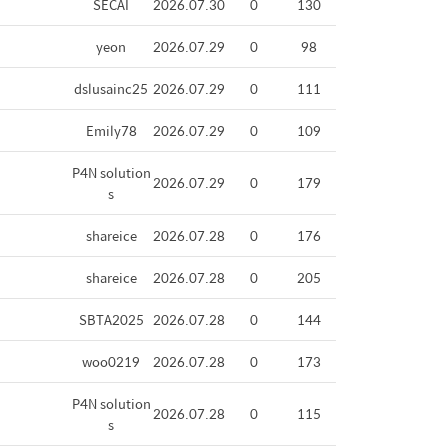
SECAI
2026.07.30
0
130
yeon
2026.07.29
0
98
dslusainc25
2026.07.29
0
111
Emily78
2026.07.29
0
109
P4N solution
2026.07.29
0
179
s
shareice
2026.07.28
0
176
shareice
2026.07.28
0
205
SBTA2025
2026.07.28
0
144
woo0219
2026.07.28
0
173
P4N solution
2026.07.28
0
115
s