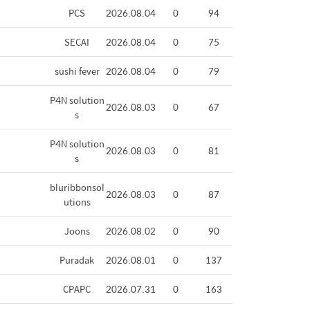
PCS
2026.08.04
0
94
SECAI
2026.08.04
0
75
sushi fever
2026.08.04
0
79
P4N solution
2026.08.03
0
67
s
P4N solution
2026.08.03
0
81
s
bluribbonsol
2026.08.03
0
87
utions
Joons
2026.08.02
0
90
Puradak
2026.08.01
0
137
CPAPC
2026.07.31
0
163