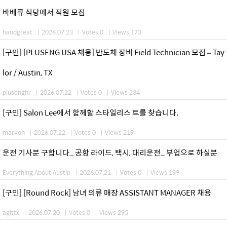
바베큐 식당에서 직원 모집
handgreat
|
2026.07.23
|
Votes 0
|
Views 173
[구인] [PLUSENG USA 채용] 반도체 장비 Field Technician 모집 – Tay
lor / Austin, TX
plusenghr
|
2026.07.22
|
Votes 0
|
Views 234
[구인] Salon Lee에서 함께할 스타일리스 트를 찾습니다.
markoh
|
2026.07.22
|
Votes 0
|
Views 219
운전 기사분 구합니다_ 공항 라이드, 택시, 대리운전_ 부업으로 하실분
Everything About Austin
|
2026.07.21
|
Votes 0
|
Views 199
[구인] [Round Rock] 남녀 의류 매장 ASSISTANT MANAGER 채용
agittx
|
2026.07.20
|
Votes 0
|
Views 295