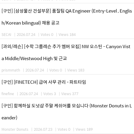
[구인] [삼성물산 건설부문] 품질팀 QA Engineer (Entry-Level , Englis
h/Korean bilingual) 채용 공고
SECAI
|
2026.07.24
|
Votes 0
|
Views 184
[과외/레슨] [수학 그룹레슨 추가 멤버 모집] NW 오스틴 - Canyon Vist
a Middle/Westwood High 및 근교
prismmath
|
2026.07.24
|
Votes 0
|
Views 183
[구인] [FINETECH] 급여 사무 관리 - 파트타임
finefine
|
2026.07.24
|
Votes 3
|
Views 377
[구인] 함께하실 도넛샵 주말 케쉬어를 모십니다 (Monster Donuts in L
eander)
Monster Donuts
|
2026.07.23
|
Votes 0
|
Views 189