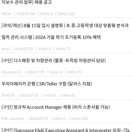
지보수 관리 업무) 채용 공고
SECAI
|
2026.07.30
|
Votes 0
|
Views 103
[과외/레슨] 8월 15일 입시 설명회 | 초.중.고등학생 대상 맞춤형 분석과
밀착 관리 시스템 | 2026 가을 학기 조기등록 10% 혜택
yeon
|
2026.07.29
|
Votes 0
|
Views 77
[구인] 디스패칭 및 차량관리 (물류·트럭킹 차량관리 담당)
dslusainc25
|
2026.07.29
|
Votes 0
|
Views 92
우리아메리카 은행 CSR/Teller 구함 (달라스 지점)
Emily78
|
2026.07.29
|
Votes 0
|
Views 82
[구인] 정규직 Account Manager 채용 (비자 스폰서쉽 가능)
P4N solutions
|
2026.07.29
|
Votes 0
|
Views 140
[구인] [Samsung E&A] Executive Assistant & Interpreter 모집- (Ta