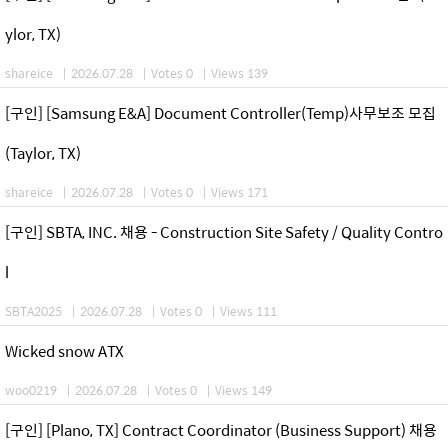
ylor, TX)
shareice
|
2026.07.28
|
Votes 0
|
Views 139
[구인] [Samsung E&A] Document Controller(Temp)사무보조 모집
(Taylor, TX)
shareice
|
2026.07.28
|
Votes 0
|
Views 171
[구인] SBTA, INC. 채용 - Construction Site Safety / Quality Contro
l
SBTA2025
|
2026.07.28
|
Votes 0
|
Views 111
Wicked snow ATX
woo0219
|
2026.07.28
|
Votes 0
|
Views 149
[구인] [Plano, TX] Contract Coordinator (Business Support) 채용