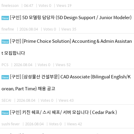
finelesson
|
06:47
|
Votes 0
|
Views 19
[구인] 5D 모델링 담당자 (5D Design Support / Junior Modeler)
New
finefine
|
2026.08.04
|
Votes 0
|
Views 35
[구인] [Prime Choice Solution] Accounting & Admin Assistan
New
t 모집합니다
PCS
|
2026.08.04
|
Votes 0
|
Views 52
[구인] [삼성물산 건설부문] CAD Associate (Bilingual English/K
New
orean, Part Time) 채용 공고
SECAI
|
2026.08.04
|
Votes 0
|
Views 43
[구인] 키친 쉐프/ 스시 쉐프/ 서버 모십니다 ( Cedar Park )
New
sushi fever
|
2026.08.04
|
Votes 0
|
Views 42