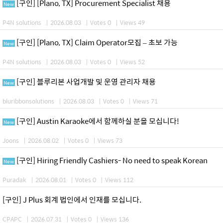
[구인] [Plano, TX] Procurement Specialist 채용
New
P4N solutions
|
2026.08.03
|
Votes 0
|
Views 49
[구인] [Plano, TX] Claim Operator모집 – 초보 가능
New
P4N solutions
|
2026.08.03
|
Votes 0
|
Views 52
[구인] 블루리본 사업개발 및 운영 관리자 채용
New
bluribbonsolutions
|
2026.08.03
|
Votes 0
|
Views 71
[구인] Austin Karaoke에서 함께하실 분을 모십니다!
New
Joons
|
2026.08.02
|
Votes 0
|
Views 73
[구인] Hiring Friendly Cashiers- No need to speak Korean
New
Puradak
|
2026.08.01
|
Votes 0
|
Views 112
[구인] J Plus 회계 법인에서 인재를 모십니다.
CPAPC
|
2026.07.31
|
Votes 0
|
Views 136