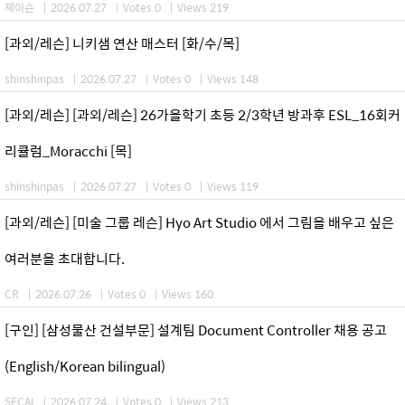
제이슨
|
2026.07.27
|
Votes 0
|
Views 219
[과외/레슨] 니키샘 연산 매스터 [화/수/목]
shinshinpas
|
2026.07.27
|
Votes 0
|
Views 148
[과외/레슨] [과외/레슨] 26가을학기 초등 2/3학년 방과후 ESL_16회커
리큘럼_Moracchi [목]
shinshinpas
|
2026.07.27
|
Votes 0
|
Views 119
[과외/레슨] [미술 그룹 레슨] Hyo Art Studio 에서 그림을 배우고 싶은
여러분을 초대합니다.
CR
|
2026.07.26
|
Votes 0
|
Views 160
[구인] [삼성물산 건설부문] 설계팀 Document Controller 채용 공고
(English/Korean bilingual)
SECAI
|
2026.07.24
|
Votes 0
|
Views 213