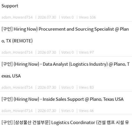
Support
adam_Howard714
|
2026.07.30
|
Votes 0
|
Views 106
[구인] Hiring Now} Procurement and Sourcing Specialist @ Plan
o, TX (REMOTE)
adam_Howard714
|
2026.07.30
|
Votes 0
|
Views 97
[구인] {Hiring Now} - Data Analyst (Logistics Industry) @ Plano, T
exas, USA
adam_Howard714
|
2026.07.30
|
Votes 0
|
Views 83
[구인] {Hiring Now} - Inside Sales Support @ Plano, Texas USA
adam_Howard714
|
2026.07.30
|
Votes 0
|
Views 46
[구인] [삼성물산 건설부문] Logistics Coordinator (건설 캠프 시설 유