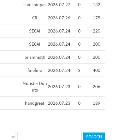
shinshinpas
2026.07.27
0
132
CR
2026.07.26
0
175
SECAI
2026.07.24
0
220
SECAI
2026.07.24
0
200
prismmath
2026.07.24
0
200
finefine
2026.07.24
3
400
Monster Don
2026.07.23
0
206
uts
handgreat
2026.07.23
0
189
SEARCH