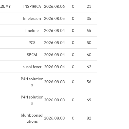
ADEMY
INSPIRICA
2026.08.06
0
21
finelesson
2026.08.05
0
35
finefine
2026.08.04
0
55
PCS
2026.08.04
0
80
SECAI
2026.08.04
0
60
sushi fever
2026.08.04
0
62
P4N solution
2026.08.03
0
56
s
P4N solution
2026.08.03
0
69
s
bluribbonsol
2026.08.03
0
82
utions