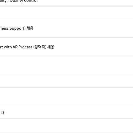
ety / Quality Control
siness Support) 채용
ort with AR Process (경력자) 채용
다.