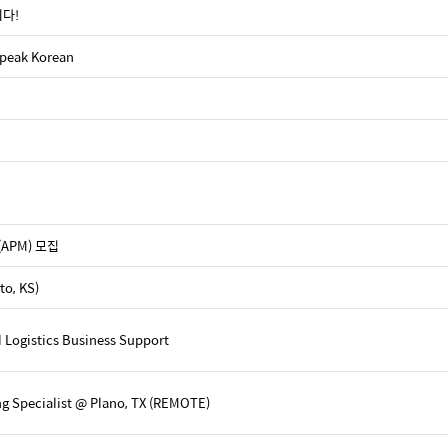
니다!
speak Korean
 (APM) 모집
, KS)
 Logistics Business Support
g Specialist @ Plano, TX (REMOTE)