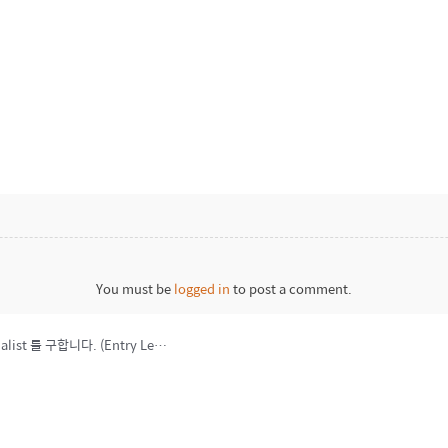
You must be
logged in
to post a comment.
SIT Tech Co., Ltd 에서 Control System Engineer/Specialist 를 구합니다. (Entry Level)