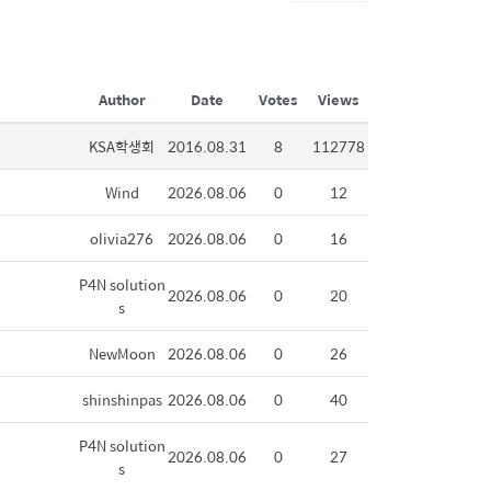
Author
Date
Votes
Views
KSA학생회
2016.08.31
8
112778
Wind
2026.08.06
0
12
olivia276
2026.08.06
0
16
P4N solution
2026.08.06
0
20
s
NewMoon
2026.08.06
0
26
shinshinpas
2026.08.06
0
40
P4N solution
2026.08.06
0
27
s