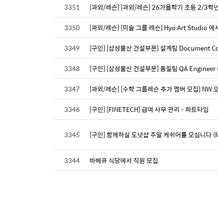
3351
[과외/레슨] [과외/레슨] 26가을학기 초등 2/3학년
3350
[과외/레슨] [미술 그룹 레슨] Hyo Art Stud
3349
[구인] [삼성물산 건설부문] 설계팀 Document Contro
3348
[구인] [삼성물산 건설부문] 품질팀 QA Engineer (Ent
3347
[과외/레슨] [수학 그룹레슨 추가 멤버 모집] NW 오스틴 
3346
[구인] [FINETECH] 급여 사무 관리 - 파트타임
3345
[구인] 함께하실 도넛샵 주말 케쉬어를 모십니다 (Monst
3344
바베큐 식당에서 직원 모집