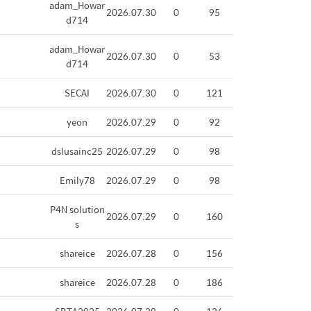
adam_Howar
2026.07.30
0
95
d714
adam_Howar
2026.07.30
0
53
d714
SECAI
2026.07.30
0
121
yeon
2026.07.29
0
92
dslusainc25
2026.07.29
0
98
Emily78
2026.07.29
0
98
P4N solution
2026.07.29
0
160
s
shareice
2026.07.28
0
156
shareice
2026.07.28
0
186