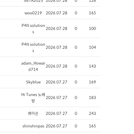
SBTA2025
2026.07.28
0
126
woo0219
2026.07.28
0
165
P4N solution
2026.07.28
0
100
s
P4N solution
2026.07.28
0
104
s
adam_Howar
2026.07.28
0
143
d714
Skyblue
2026.07.27
0
169
Hi Tunes 노래
2026.07.27
0
183
방
제이슨
2026.07.27
0
243
shinshinpas
2026.07.27
0
165