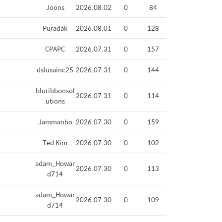
Joons
2026.08.02
0
84
Puradak
2026.08.01
0
128
CPAPC
2026.07.31
0
157
dslusainc25
2026.07.31
0
144
bluribbonsol
2026.07.31
0
114
utions
Jammanbo
2026.07.30
0
159
Ted Kim
2026.07.30
0
102
adam_Howar
2026.07.30
0
113
d714
adam_Howar
2026.07.30
0
109
d714