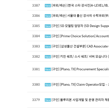
3387
[과외/레슨] (한국 스타 강사진)A-LEVEL/IB, 
New
3386
[과외/레슨] 서울대 출신 강사의 수학과외(무
New
3385
[구인] 5D 모델링 담당자 (5D Design Support
New
3384
[구인] [Prime Choice Solution] Accou
New
3383
[구인] [삼성물산 건설부문] CAD Associate (Bi
New
3382
[구인] 키친 쉐프/ 스시 쉐프/ 서버 모십니다 ( Ce
New
3381
[구인] [Plano, TX] Procurement Special
New
3380
[구인] [Plano, TX] Claim Operator모집 
New
3379
[구인] 블루리본 사업개발 및 운영 관리자 채
New