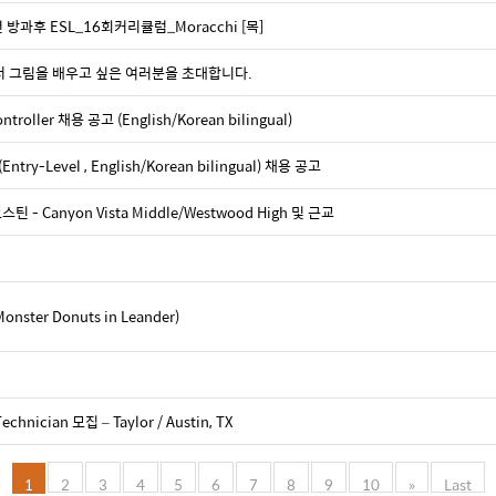
 방과후 ESL_16회커리큘럼_Moracchi [목]
io 에서 그림을 배우고 싶은 여러분을 초대합니다.
ller 채용 공고 (English/Korean bilingual)
ry-Level , English/Korean bilingual) 채용 공고
- Canyon Vista Middle/Westwood High 및 근교
er Donuts in Leander)
hnician 모집 – Taylor / Austin, TX
1
2
3
4
5
6
7
8
9
10
»
Last