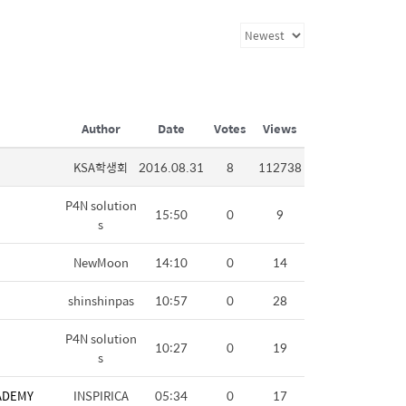
Author
Date
Votes
Views
KSA학생회
2016.08.31
8
112738
P4N solution
15:50
0
9
s
NewMoon
14:10
0
14
shinshinpas
10:57
0
28
P4N solution
10:27
0
19
s
ADEMY
INSPIRICA
05:34
0
17