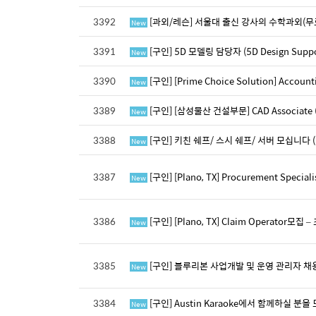
3392
[과외/레슨] 서울대 출신 강사의 수학과외(무
New
3391
[구인] 5D 모델링 담당자 (5D Design Support
New
3390
[구인] [Prime Choice Solution] Accou
New
3389
[구인] [삼성물산 건설부문] CAD Associate (Bi
New
3388
[구인] 키친 쉐프/ 스시 쉐프/ 서버 모십니다 ( Ce
New
3387
[구인] [Plano, TX] Procurement Special
New
3386
[구인] [Plano, TX] Claim Operator모집 
New
3385
[구인] 블루리본 사업개발 및 운영 관리자 채
New
3384
[구인] Austin Karaoke에서 함께하실 분을
New