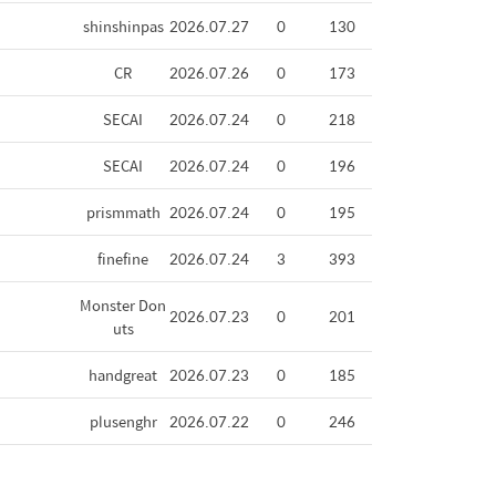
shinshinpas
2026.07.27
0
130
CR
2026.07.26
0
173
SECAI
2026.07.24
0
218
SECAI
2026.07.24
0
196
prismmath
2026.07.24
0
195
finefine
2026.07.24
3
393
Monster Don
2026.07.23
0
201
uts
handgreat
2026.07.23
0
185
plusenghr
2026.07.22
0
246