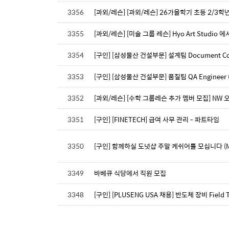
3356
[과외/레슨] [과외/레슨] 26가을학기 초등 2/3학년
3355
[과외/레슨] [미술 그룹 레슨] Hyo Art Stud
3354
[구인] [삼성물산 건설부문] 설계팀 Document Contro
3353
[구인] [삼성물산 건설부문] 품질팀 QA Engineer (Ent
3352
[과외/레슨] [수학 그룹레슨 추가 멤버 모집] NW 오스틴 
3351
[구인] [FINETECH] 급여 사무 관리 - 파트타임
3350
[구인] 함께하실 도넛샵 주말 케쉬어를 모십니다 (Monst
3349
바베큐 식당에서 직원 모집
3348
[구인] [PLUSENG USA 채용] 반도체 장비 Field Tec