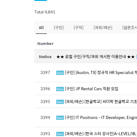
Total 4,841
All
[구인]
[구직]
[과외/레슨]
[설문조사
Number
Notice
★★ 로컬 구인/구직/과외 게시판 이용안내 ★★
3397
[구인] [Austin, TX] 정규직 HR Special
New
3396
[구인] JP Rental Cars 직원 모집
New
3395
[과외/레슨] [한글학교] 씨더팍 한글학교 
New
3394
[구인] IT Positions - IT Developer, E
New
3393
[과외/레슨] (한국 스타 강사진)A-LEVEL/IB, 
New