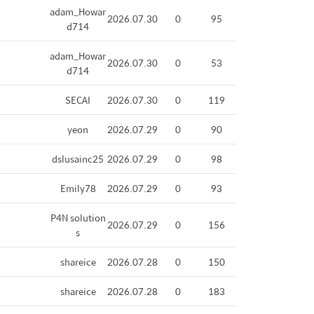
adam_Howar
2026.07.30
0
95
d714
adam_Howar
2026.07.30
0
53
d714
SECAI
2026.07.30
0
119
yeon
2026.07.29
0
90
dslusainc25
2026.07.29
0
98
Emily78
2026.07.29
0
93
P4N solution
2026.07.29
0
156
s
shareice
2026.07.28
0
150
shareice
2026.07.28
0
183