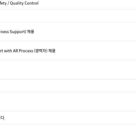
ety / Quality Control
siness Support) 채용
ort with AR Process (경력자) 채용
다.