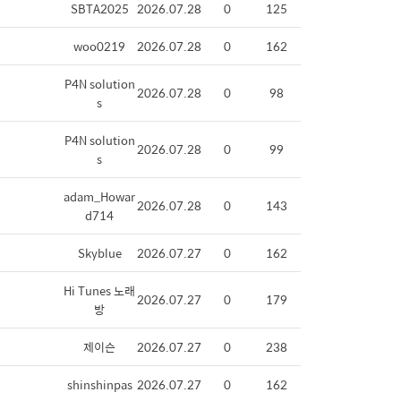
SBTA2025
2026.07.28
0
125
woo0219
2026.07.28
0
162
P4N solution
2026.07.28
0
98
s
P4N solution
2026.07.28
0
99
s
adam_Howar
2026.07.28
0
143
d714
Skyblue
2026.07.27
0
162
Hi Tunes 노래
2026.07.27
0
179
방
제이슨
2026.07.27
0
238
shinshinpas
2026.07.27
0
162