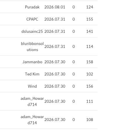
Puradak
2026.08.01
0
124
CPAPC
2026.07.31
0
155
dslusainc25
2026.07.31
0
141
bluribbonsol
2026.07.31
0
114
utions
Jammanbo
2026.07.30
0
158
Ted Kim
2026.07.30
0
102
Wind
2026.07.30
0
156
adam_Howar
2026.07.30
0
111
d714
adam_Howar
2026.07.30
0
108
d714